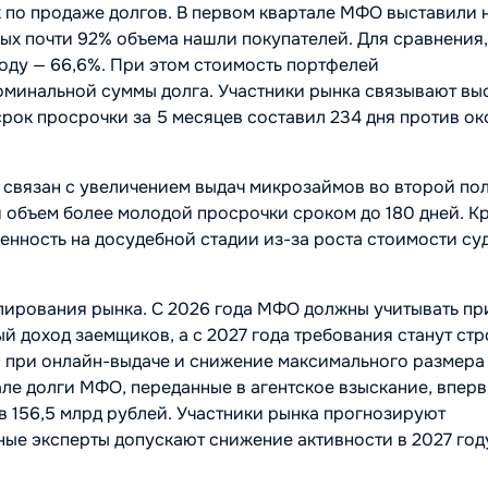
по продаже долгов. В первом квартале МФО выставили 
рых почти 92% объема нашли покупателей. Для сравнения
 году — 66,6%. При этом стоимость портфелей
оминальной суммы долга. Участники рынка связывают вы
срок просрочки за 5 месяцев составил 234 дня против ок
в связан с увеличением выдач микрозаймов во второй по
й объем более молодой просрочки сроком до 180 дней. К
женность на досудебной стадии из-за роста стоимости су
ирования рынка. С 2026 года МФО должны учитывать пр
 доход заемщиков, а с 2027 года требования станут стр
 при онлайн-выдаче и снижение максимального размера
але долги МФО, переданные в агентское взыскание, впер
в 156,5 млрд рублей. Участники рынка прогнозируют
ные эксперты допускают снижение активности в 2027 год