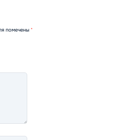
оля помечены
*