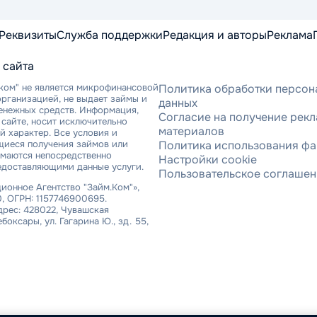
Реквизиты
Служба поддержки
Редакция и авторы
Реклама
 сайта
ком" не является микрофинансовой
Политика обработки персон
рганизацией, не выдает займы и
данных
денежных средств. Информация,
Согласие на получение рек
сайте, носит исключительно
материалов
 характер. Все условия и
щиеся получения займов или
Политика использования фа
имаются непосредственно
Настройки cookie
едоставляющими данные услуги.
Пользовательское соглаше
онное Агентство "Займ.Ком"»,
, ОГРН: 1157746900695.
рес: 428022, Чувашская
ебоксары, ул. Гагарина Ю., зд. 55,