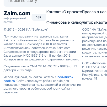
по
сайту
Контакты
О проекте
Пресса о нас
Zaim.com
18+
информационный
Финансовые калькуляторы
Карта
портал
© 2015 - 2026 ИА "Займ.ком"
ООО "ИА "Займ.
или кредитной о
При использовании материалов ссылка на
не привлекает 
Zaim.com обязательна. Система базы данных и
размещенная на 
каталог МФО, Ломбардов и КПК являются
ознакомительный
интеллектуальной собственностью Zaim.com.
решения, касаю
Свидетельство о государственной регистрации
кредитов, прин
базы данных №2016621516 от 11 ноября 2016.
компаниями, пр
Копирование запрещается и охраняется законом.
ООО «Информаци
Свидетельство о СМИ ЭЛ № ФС 77 - 68179 от 27
ИНН: 7723411020
декабря 2016 года.
Юридический ад
Республика, г. Ч
Используя сайт, вы соглашаетесь с
политикой
помещ. 19
cookies
. Сайт использует файлы cookie для
повышения удобства пользователей и обеспечения
должного уровня работоспособности сайта и
сервисов.