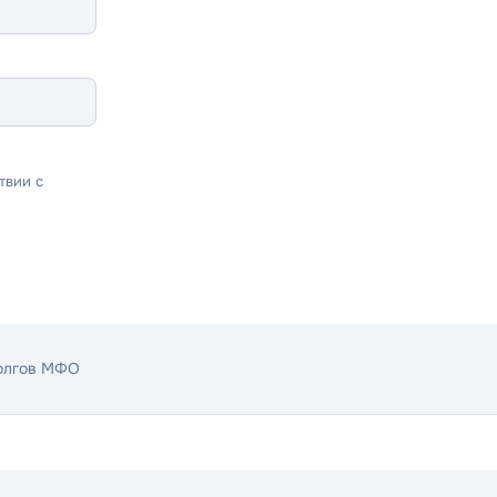
твии с
долгов МФО