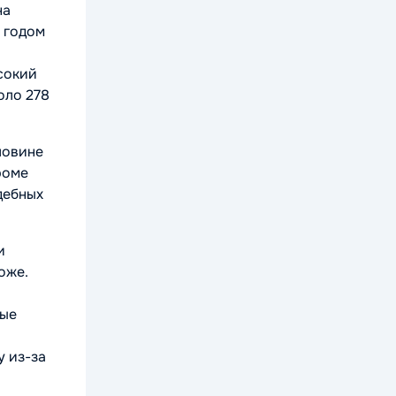
на
, годом
сокий
оло 278
ловине
роме
дебных
и
оже.
вые
у из-за