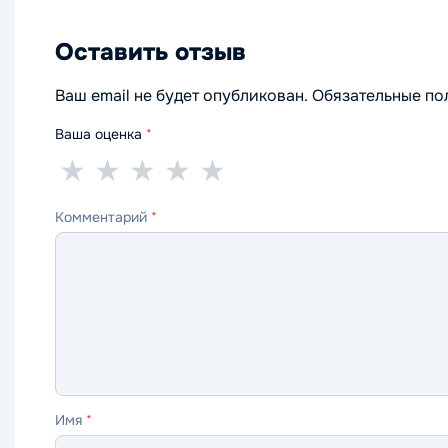
Оставить отзыв
Ваш email не будет опубликован. Обязательные п
Ваша оценка
*
1
2
3
4
5
★
★
★
★
★
звезда
звезды
звезды
звезды
звёзд
Комментарий
*
—
—
—
—
—
ужасно
плохо
нормально
хорошо
отлично
Имя
*