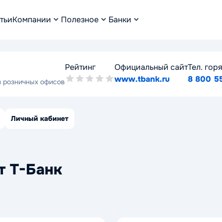
тьи
Компании
Полезное
Банки
Рейтинг
Официальный сайт
Тел. гор
www.tbank.ru
8 800 5
з розничных офисов
Личный кабинет
т Т-Банк