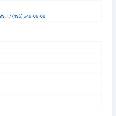
кажите сумму (от 50 000 ₽) и срок. Ставка до
999
,
+7 (495) 648-88-88
меру 8 800 555-67-89 или заблокировать через
 далее 0,5% от суммы. Переводы по реквизитам —
ету (паспорт, СНИЛС, данные о доходах). Решение