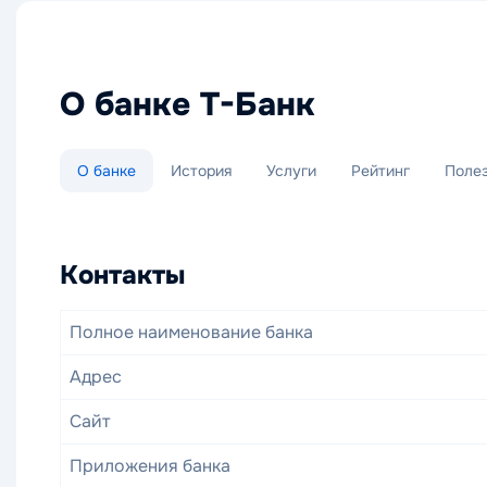
О банке Т-Банк
О банке
История
Услуги
Рейтинг
Поле
Т-Банк (ранее Тинькофф Банк)
—
Контакты
Вопросы и ответы
Кредитные карты Т-Банк
Кредиты Т-Бан
Полное наименование банка
❓ Как закрыть кредитную карту
Адрес
Погасите всю задолженность. Затем в приложении 
Сайт
Подтверждение закрытия придёт в чат. Всё можно
Сегодня Т-Банк
Приложения банка