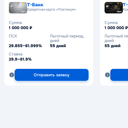
Т-Банк
Т-Банк
Т
Т
Кредитная карта «Платинум»
Кредит «Автокредит»
Кре
Кр
онлайн-заявка
без первоначального взноса
без справк
полность
Сумма
Сумма
1 000 000 ₽
1 000 000 ₽
Сумма
Сумма
100 000 – 8 000 000 ₽
10 000 – 5 
ПСК
Льготный период,
Льготный п
дней
дней
ПСК
Ставка
ПСК
29.855–61.999%
55 дней
55 дней
20.799–34.599%
20.9–33.9%
19.878–39.
Ставка
Срок
Срок
29.9–61.9%
12–96 мес.
12–60 мес.
Отправить заявку
Отправить заявку