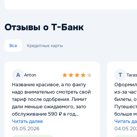
Отзывы о Т-Банк
Все
Кредитные карты
A
A
T
T
Anton
Anton
Tara
Tara
4,0
4,0
Название красивое, а по факту
Название красивое, а по факту
Оформил
Оформил
rating
rating
надо внимательно смотреть свой
надо внимательно смотреть свой
из-за ча
из-за ча
тариф после одобрения. Лимит
тариф после одобрения. Лимит
билеты, о
билеты, о
дали меньше ожидаемого, зато
дали меньше ожидаемого, зато
Путешест
Путешест
обслуживание 590 ₽ в год
обслуживание 590 ₽ в год
больше ми
больше ми
терпимо.
Читать далее
терпимо.
Читать далее
Лимит од
Читать д
Лимит од
Читать д
05.05.2026
05.05.2026
доставил
04.05.20
доставил
04.05.20
проблем.
проблем.