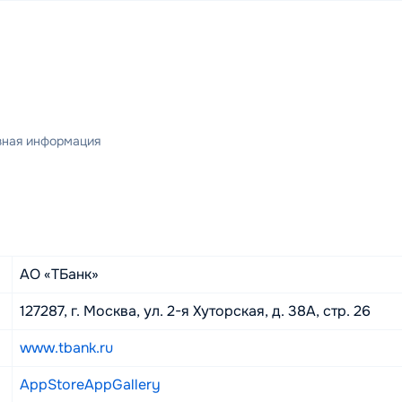
зная информация
к
АО «ТБанк»
 в Т-Банке?
127287, г. Москва, ул. 2-я Хуторская, д. 38А, стр. 26
выберите карту → «Настройки» → «Закрыть карту». Если о
www.tbank.ru
 сделать без звонков и посещений офиса.
AppStore
AppGallery