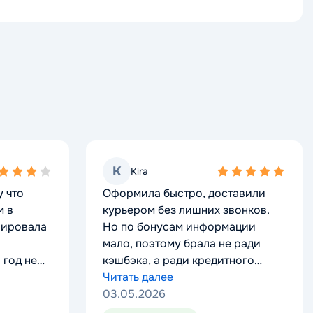
K
K
Kira
Kira
5,0
5,0
 что
 что
Оформила быстро, доставили
Оформила быстро, доставили
ing
ing
rating
rating
м в
м в
курьером без лишних звонков.
курьером без лишних звонков.
вировала
вировала
Но по бонусам информации
Но по бонусам информации
мало, поэтому брала не ради
мало, поэтому брала не ради
 год не
 год не
кэшбэка, а ради кредитного
кэшбэка, а ради кредитного
лимита и грейса.
Читать далее
лимита и грейса.
Читать далее
ли это
ли это
03.05.2026
03.05.2026
 наличных
 наличных