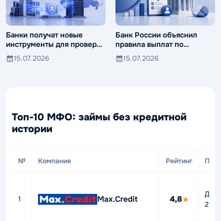
Банки получат новые
Банк России объяснил
инструменты для проверки
правила выплат по
компаний и клиентов
вкладам иностранцев
15.07.2026
15.07.2026
Топ-10 МФО: займы без кредитной
истории
№
Компания
Рейтинг
ПСК
До
Max.Credit
4,8
1
292