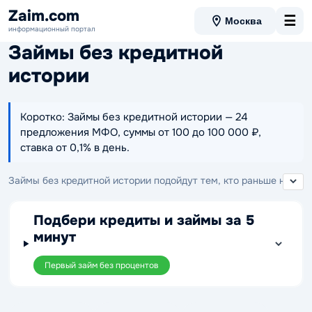
Zaim.com
☰
Москва
информационный портал
Займы без кредитной
истории
Коротко: Займы без кредитной истории — 24
предложения МФО, суммы от 100 до 100 000 ₽,
ставка от 0,1% в день.
Займы без кредитной истории подойдут тем, кто раньше не
оформлял кредиты и хочет получить деньги онлайн без
лишних сложностей. Здесь можно выбрать предложения
Подбери кредиты и займы за 5
МФО для новых клиентов, сравнить условия выдачи и
минут
отправить заявку на карту в удобное время.
Первый займ без процентов