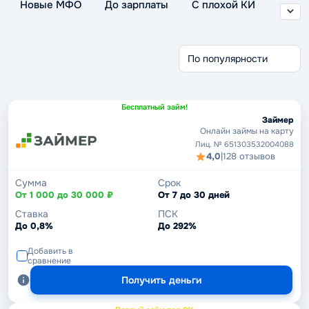
Новые МФО
До зарплаты
С плохой КИ
Без отказа
Без проверки
Беспроцентные
Через Госуслуги
Срочные займы
Без кредитной истории
Бесплатный займ!
Займер
Онлайн займы на карту
Лиц. № 651303532004088
4,0
|
128 отзывов
Сумма
Срок
От 1 000 до 30 000 ₽
От 7 до 30 дней
Ставка
ПСК
До 0,8%
До 292%
Добавить в
сравнение
Получить деньги