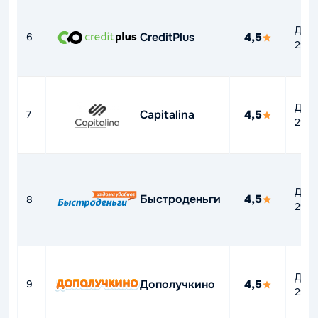
До
CreditPlus
4,5
6
292
До
Capitalina
4,5
7
292
До
Быстроденьги
4,5
8
292
До
Дополучкино
4,5
9
292