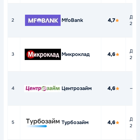
До
MfoBank
4,7
2
292
До
Микроклад
4,6
3
292
Центрозайм
4,6
4
—
До
Турбозайм
4,6
5
292