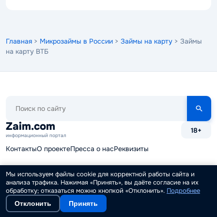
Главная
>
Микрозаймы в России
>
Займы на карту
> Займы
на карту ВТБ
Поиск
по
сайту
Zaim.com
18+
информационный портал
Контакты
О проекте
Пресса о нас
Реквизиты
Служба поддержки
Редакция и авторы
Реклама
Мы используем файлы cookie для корректной работы сайта и
анализа трафика. Нажимая «Принять», вы даёте согласие на их
Партнерская программа
Наши вакансии
обработку; отказаться можно кнопкой «Отклонить».
Подробнее
Отклонить
Принять
Финансовые калькуляторы
Карта сайта