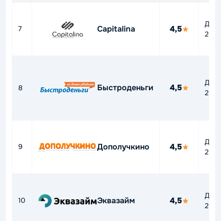
До
Capitalina
4,5
7
292
До
Быстроденьги
4,5
8
292
До
Дополучкино
4,5
9
292
До
Эквазайм
4,5
10
292