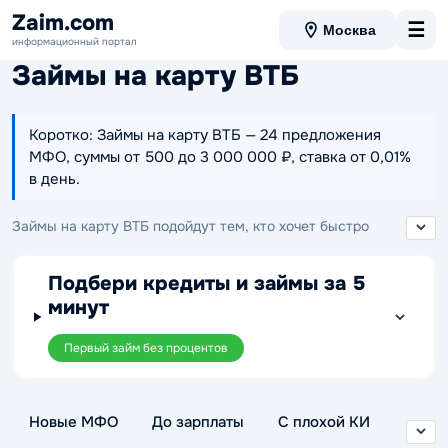
Zaim.com
☰
Москва
информационный портал
Займы на карту ВТБ
Коротко: Займы на карту ВТБ — 24 предложения
МФО, суммы от 500 до 3 000 000 ₽, ставка от 0,01%
в день.
Займы на карту ВТБ подойдут тем, кто хочет быстро
выбрать МФО и оформить заявку онлайн. На странице
собраны предложения с переводом денег на карту ВТБ,
Подбери кредиты и займы за 5
удобным сравнением условий и возможностью подобрать
минут
подходящий микрозайм без лишнего поиска по разным
сайтам.
Первый займ без процентов
Новые МФО
До зарплаты
С плохой КИ