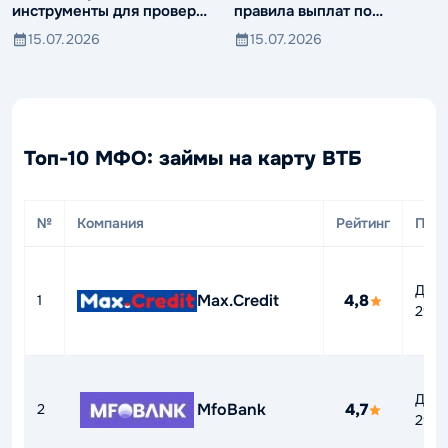
инструменты для проверки
правила выплат по
компаний и клиентов
вкладам иностранцев
15.07.2026
15.07.2026
Топ-10 МФО: займы на карту ВТБ
№
Компания
Рейтинг
ПСК
До
Max.Credit
4,8
1
292
До
MfoBank
4,7
2
292