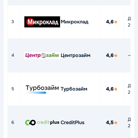
До
Микроклад
4,6
3
292
Центрозайм
4,6
4
—
До
Турбозайм
4,6
5
292
До
CreditPlus
4,5
6
292