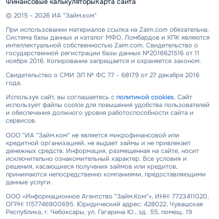
Финансовые калькуляторы
Карта сайта
© 2015 - 2026 ИА "Займ.ком"
При использовании материалов ссылка на Zaim.com обязательна.
Система базы данных и каталог МФО, Ломбардов и КПК являются
интеллектуальной собственностью Zaim.com. Свидетельство о
государственной регистрации базы данных №2016621516 от 11
ноября 2016. Копирование запрещается и охраняется законом.
Свидетельство о СМИ ЭЛ № ФС 77 - 68179 от 27 декабря 2016
года.
Используя сайт, вы соглашаетесь с
политикой cookies
. Сайт
использует файлы cookie для повышения удобства пользователей
и обеспечения должного уровня работоспособности сайта и
сервисов.
ООО "ИА "Займ.ком" не является микрофинансовой или
кредитной организацией, не выдает займы и не привлекает
денежных средств. Информация, размещенная на сайте, носит
исключительно ознакомительный характер. Все условия и
решения, касающиеся получения займов или кредитов,
принимаются непосредственно компаниями, предоставляющими
данные услуги.
ООО «Информационное Агентство "Займ.Ком"», ИНН: 7723411020,
ОГРН: 1157746900695. Юридический адрес: 428022, Чувашская
Республика, г. Чебоксары, ул. Гагарина Ю., зд. 55, помещ. 19