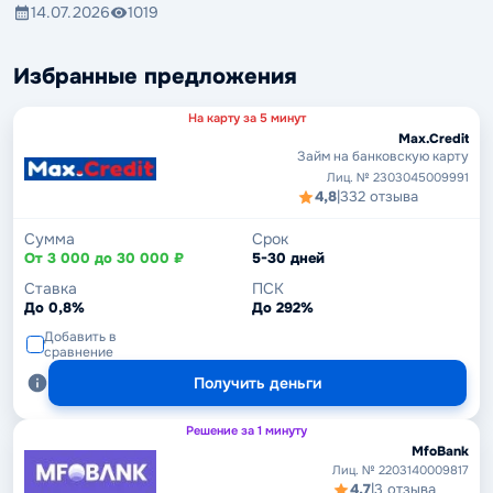
14.07.2026
1019
Избранные предложения
На карту за 5 минут
Max.Credit
Займ на банковскую карту
Лиц. № 2303045009991
4,8
|
332 отзыва
Сумма
Срок
От 3 000 до 30 000 ₽
5-30 дней
Ставка
ПСК
До 0,8%
До 292%
Добавить в
сравнение
Получить деньги
Решение за 1 минуту
MfoBank
Лиц. № 2203140009817
4,7
|
3 отзыва