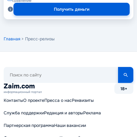
сравнение
Получить деньги
Главная
> Пресс-релизы
Поиск
по
сайту
Zaim.com
18+
информационный портал
Контакты
О проекте
Пресса о нас
Реквизиты
Служба поддержки
Редакция и авторы
Реклама
Партнерская программа
Наши вакансии