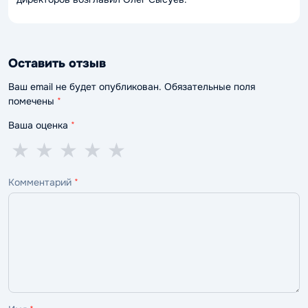
Оставить отзыв
Ваш email не будет опубликован. Обязательные поля
помечены
*
Ваша оценка
*
1
2
3
4
5
★
★
★
★
★
звезда
звезды
звезды
звезды
звёзд
Комментарий
*
—
—
—
—
—
ужасно
плохо
нормально
хорошо
отлично