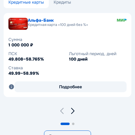
Кредитные карты
Кредиты
Альфа-Банк
Альфа-Банк
Кредитная карта «100 дней без %»
Кредит «Кредит на ремонт»
Сумма
Сумма
1 000 000 ₽
30 000 – 30 000 000 ₽
ПСК
ПСК
Льготный период, дней
Ставка
49.808–58.765%
18.990–53.999%
100 дней
17.40–53.99%
Ставка
Срок
49.99–58.99%
12–180 мес.
Подробнее
Подробнее