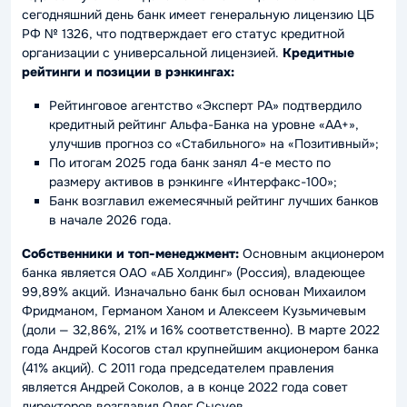
сегодняшний день банк имеет генеральную лицензию ЦБ
РФ № 1326, что подтверждает его статус кредитной
организации с универсальной лицензией.
Кредитные
рейтинги и позиции в рэнкингах:
Рейтинговое агентство «Эксперт РА» подтвердило
кредитный рейтинг Альфа-Банка на уровне «AA+»,
улучшив прогноз со «Стабильного» на «Позитивный»;
По итогам 2025 года банк занял 4-е место по
размеру активов в рэнкинге «Интерфакс-100»;
Банк возглавил ежемесячный рейтинг лучших банков
в начале 2026 года.
Собственники и топ-менеджмент:
Основным акционером
банка является ОАО «АБ Холдинг» (Россия), владеющее
99,89% акций. Изначально банк был основан Михаилом
Фридманом, Германом Ханом и Алексеем Кузьмичевым
(доли — 32,86%, 21% и 16% соответственно). В марте 2022
года Андрей Косогов стал крупнейшим акционером банка
(41% акций). С 2011 года председателем правления
является Андрей Соколов, а в конце 2022 года совет
директоров возглавил Олег Сысуев.