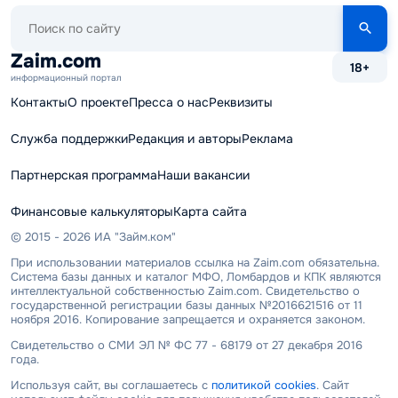
Поиск
по
сайту
Zaim.com
18+
информационный портал
Контакты
О проекте
Пресса о нас
Реквизиты
Служба поддержки
Редакция и авторы
Реклама
Партнерская программа
Наши вакансии
Финансовые калькуляторы
Карта сайта
© 2015 - 2026 ИА "Займ.ком"
При использовании материалов ссылка на Zaim.com обязательна.
Система базы данных и каталог МФО, Ломбардов и КПК являются
интеллектуальной собственностью Zaim.com. Свидетельство о
государственной регистрации базы данных №2016621516 от 11
ноября 2016. Копирование запрещается и охраняется законом.
Свидетельство о СМИ ЭЛ № ФС 77 - 68179 от 27 декабря 2016
года.
Используя сайт, вы соглашаетесь с
политикой cookies
. Сайт