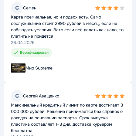
С
С
Семен
Семен
4,0
4,0
rating
rating
Карта премиальная, но и подвох есть. Само
Карта премиальная, но и подвох есть. Само
обслуживание стоит 2990 рублей в месяц, если не
обслуживание стоит 2990 рублей в месяц, если не
соблюдать условия. Зато если всё делать как надо, то
соблюдать условия. Зато если всё делать как надо, то
платить не придётся
платить не придётся
26.04.2026
26.04.2026
Верифицирован
Верифицирован
Мир Supreme
Мир Supreme
С
С
Сергей Аващенко
Сергей Аващенко
5,0
5,0
rating
rating
Максимальный кредитный лимит по карте достигает 3
Максимальный кредитный лимит по карте достигает 3
000 000 рублей. Решение принимается без справок о
000 000 рублей. Решение принимается без справок о
доходах на основании паспорта. Срок выпуска
доходах на основании паспорта. Срок выпуска
пластика составляет 1–3 дня, доставка курьером
пластика составляет 1–3 дня, доставка курьером
бесплатна
бесплатна