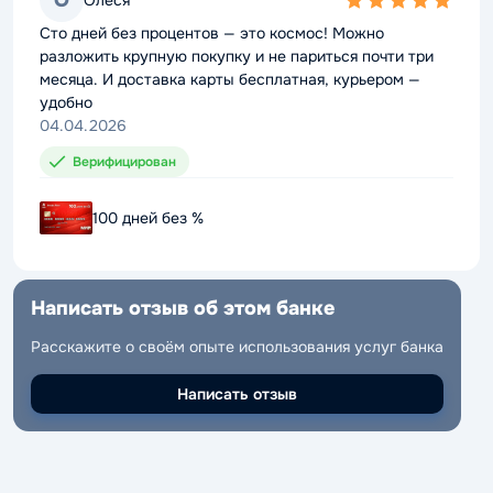
О
О
5,0
5,0
rating
rating
Сто дней без процентов — это космос! Можно
Сто дней без процентов — это космос! Можно
разложить крупную покупку и не париться почти три
разложить крупную покупку и не париться почти три
месяца. И доставка карты бесплатная, курьером —
месяца. И доставка карты бесплатная, курьером —
удобно
удобно
04.04.2026
04.04.2026
Верифицирован
Верифицирован
100 дней без %
100 дней без %
Написать отзыв об этом банке
Написать отзыв об этом банке
Расскажите о своём опыте использования услуг банка
Расскажите о своём опыте использования услуг банка
Написать отзыв
Написать отзыв