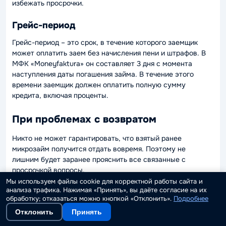
избежать просрочки.
Грейс-период
Грейс-период – это срок, в течение которого заемщик
может оплатить заем без начисления пени и штрафов. В
МФК «Moneyfaktura» он составляет 3 дня с момента
наступления даты погашения займа. В течение этого
времени заемщик должен оплатить полную сумму
кредита, включая проценты.
При проблемах с возвратом
Никто не может гарантировать, что взятый ранее
микрозайм получится отдать вовремя. Поэтому не
лишним будет заранее прояснить все связанные с
просрочкой вопросы.
Мы используем файлы cookie для корректной работы сайта и
Условия пролонгации
анализа трафика. Нажимая «Принять», вы даёте согласие на их
обработку; отказаться можно кнопкой «Отклонить».
Подробнее
Заемщик может продлить заем на 7, 14 или 30 дней, внеся
Отклонить
Принять
оплату за продление. Оплата за пролонгацию составляет