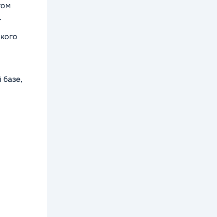
том
.
ского
 базе,