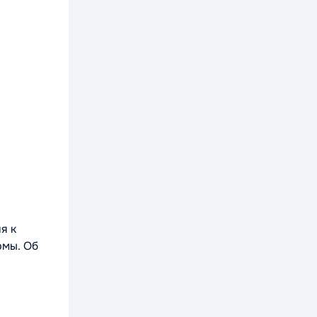
я к
рмы. Об