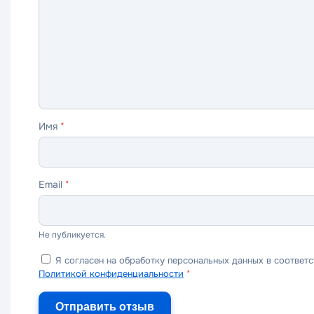
ужасно
плохо
нормально
хорошо
отлично
Имя
*
Email
*
Не публикуется.
Я согласен на обработку персональных данных в соответс
Политикой конфиденциальности
*
Отправить отзыв