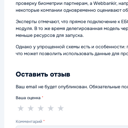
проверку биометрии партнерам, а Webbankir, нап
некоторые компании одновременно оценивают оба
Эксперты отмечают, что прямое подключение к ЕБ
модуля. В то же время делегированная модель че
меньше ресурсов для запуска.
Однако у упрощенной схемы есть и особенности: 
что может позволить использовать данные для пр
Оставить отзыв
Ваш email не будет опубликован. Обязательные п
Ваша оценка
*
1
2
3
4
5
★
★
★
★
★
звезда
звезды
звезды
звезды
звёзд
Комментарий
*
—
—
—
—
—