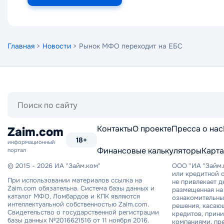
Главная
>
Новости
> Рынок МФО переходит на ЕБС
Поиск
по
сайту
Контакты
О проекте
Пресса о нас
Zaim.com
18+
информационный
Финансовые калькуляторы
Карта
портал
© 2015 - 2026 ИА "Займ.ком"
ООО "ИА "Займ.
или кредитной о
При использовании материалов ссылка на
не привлекает 
Zaim.com обязательна. Система базы данных и
размещенная на 
каталог МФО, Ломбардов и КПК являются
ознакомительный
интеллектуальной собственностью Zaim.com.
решения, касаю
Свидетельство о государственной регистрации
кредитов, прин
базы данных №2016621516 от 11 ноября 2016.
компаниями, пр