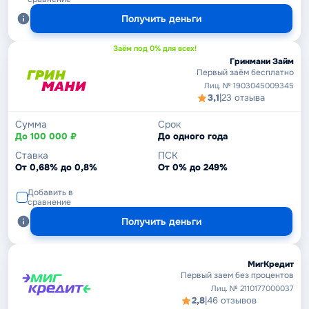
Получить деньги
Заём под 0% для всех!
Гринмани Займ
Первый заём бесплатно
Лиц. № 1903045009345
3,1
|
23 отзыва
Сумма
Срок
До 100 000 ₽
До одного года
Ставка
ПСК
От 0,68% до 0,8%
От 0% до 249%
Добавить в
сравнение
Получить деньги
МигКредит
Первый заем без процентов
Лиц. № 2110177000037
2,8
|
46 отзывов