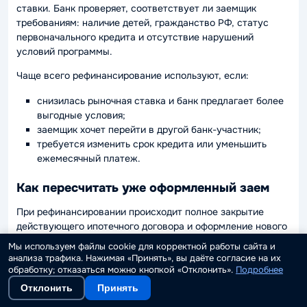
ставки. Банк проверяет, соответствует ли заемщик
требованиям: наличие детей, гражданство РФ, статус
первоначального кредита и отсутствие нарушений
условий программы.
Чаще всего рефинансирование используют, если:
снизилась рыночная ставка и банк предлагает более
выгодные условия;
заемщик хочет перейти в другой банк-участник;
требуется изменить срок кредита или уменьшить
ежемесячный платеж.
Как пересчитать уже оформленный заем
При рефинансировании происходит полное закрытие
действующего ипотечного договора и оформление нового
кредита. Новый банк пересчитывает:
Мы используем файлы cookie для корректной работы сайта и
анализа трафика. Нажимая «Принять», вы даёте согласие на их
остаток основного долга;
обработку; отказаться можно кнопкой «Отклонить».
Подробнее
срок кредита;
Отклонить
Принять
процентную ставку (в пределах льготной программы