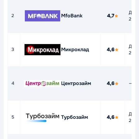
До
MfoBank
4,7
2
292
До
Микроклад
4,6
3
292
Центрозайм
4,6
4
—
До
Турбозайм
4,6
5
292