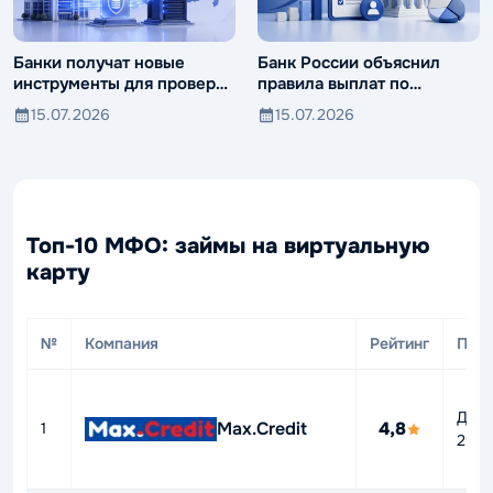
Банки получат новые
Банк России объяснил
инструменты для проверки
правила выплат по
компаний и клиентов
вкладам иностранцев
15.07.2026
15.07.2026
Топ-10 МФО: займы на виртуальную
карту
№
Компания
Рейтинг
ПСК
До
Max.Credit
4,8
1
292