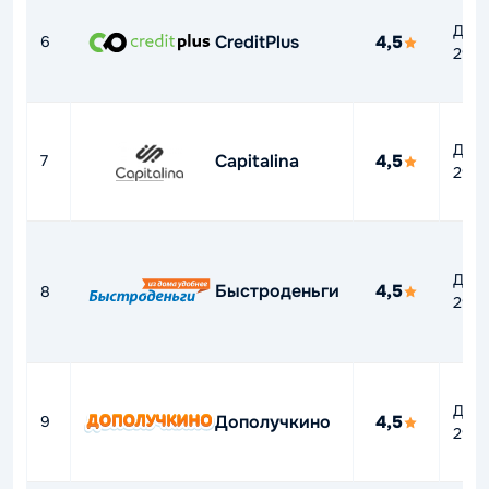
До
CreditPlus
4,5
6
292
До
Capitalina
4,5
7
292
До
Быстроденьги
4,5
8
292
До
Дополучкино
4,5
9
292