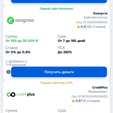
Первый заём бесплатно!
Екапуста
Займ бесплатно
Лиц. № 2120754001243
4,3
|
128 отзывов
Сумма
Срок
От 100 до 30 000 ₽
От 7 до 180 дней
Ставка
ПСК
От 0% до 0,8%
До 292%
Добавить в
сравнение
Получить деньги
Первый займ под 0,01%
CreditPlus
Микрокредит
Лиц. № 651503045006452
4,5
|
118 отзывов
Сумма
Срок