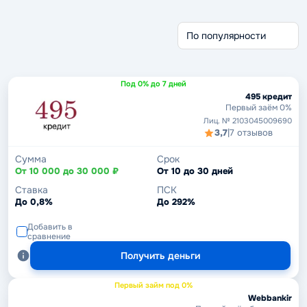
Без отказа
Без проверки
Беспроцентные
Через Госуслуги
Срочные займы
Без кредитной истории
Под 0% до 7 дней
495 кредит
Первый заём 0%
Лиц. № 2103045009690
3,7
|
7 отзывов
Сумма
Срок
От 10 000 до 30 000 ₽
От 10 до 30 дней
Ставка
ПСК
До 0,8%
До 292%
Добавить в
сравнение
Получить деньги
Первый займ под 0%
Webbankir