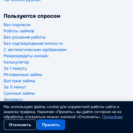
Пользуются спросом
Без подписок
Роботы займов
Без указания работы
Без подтверждения личности
С автоматическим одобрением
Микрокредиты онлайн
Калькулятор
За 1 минуту
Мгновенные займы
Быстрые займы
За 5 минут
Срочные займы
Экспресс
Займ на дом
Мы используем файлы cookie для корректной работы сайта и
анализа трафика. Нажимая «Принять», вы даёте согласие на их
Частные Займы
обработку; отказаться можно кнопкой «Отклонить».
Подробнее
С ежемесячным платежом
Новые
Отклонить
Принять
Проверенные