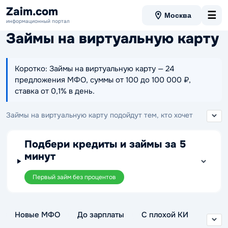
Zaim.com
☰
Москва
информационный портал
Займы на виртуальную карту
Коротко: Займы на виртуальную карту — 24
предложения МФО, суммы от 100 до 100 000 ₽,
ставка от 0,1% в день.
Займы на виртуальную карту подойдут тем, кто хочет
получить деньги в цифровом формате и выбрать
предложение с удобным способом зачисления без привязки
Подбери кредиты и займы за 5
к пластиковой карте. В этой подборке можно сравнить
минут
варианты МФО по сумме, сроку и ставке, чтобы подобрать
подходящие условия и оформить заявку онлайн.
Первый займ без процентов
Новые МФО
До зарплаты
С плохой КИ