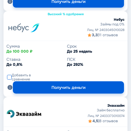
Получить деньги
Высокий % одобрения
Небус
Займы под 0%
Лиц. № 2403045010028
3,3
|
11 отзывов
Сумма
Срок
До 100 000 ₽
До 25 недель
Ставка
ПСК
До 0,8%
До 292%
Добавить в
сравнение
Получить деньги
Эквазайм
Заём бесплатно
Лиц. № 2403373010074
4,5
|
8 отзывов