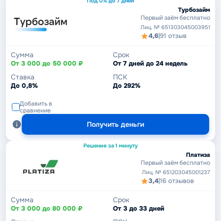
Под 0% до 7 дней
Турбозайм
Первый заём бесплатно
Лиц. № 651303045003951
4,6
|
91 отзыв
Сумма
Срок
От 3 000 до 50 000 ₽
От 7 дней до 24 недель
Ставка
ПСК
До 0,8%
До 292%
Добавить в
сравнение
Получить деньги
Решение за 1 минуту
Платиза
Первый заём бесплатно
Лиц. № 651203045001237
3,4
|
16 отзывов
Сумма
Срок
От 3 000 до 80 000 ₽
От 3 до 33 дней