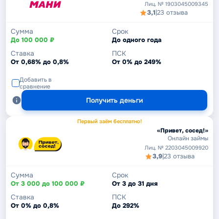
Лиц. № 1903045009345
3,1
|
23 отзыва
Сумма
Срок
До 100 000 ₽
До одного года
Ставка
ПСК
От 0,68% до 0,8%
От 0% до 249%
Добавить в
сравнение
Получить деньги
Первый заём бесплатно!
«Привет, сосед!»
Онлайн займы
Лиц. № 2203045009920
3,9
|
23 отзыва
Сумма
Срок
От 3 000 до 100 000 ₽
От 3 до 31 дня
Ставка
ПСК
От 0% до 0,8%
До 292%