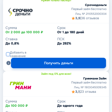
Нужен только паспорт
Срочноденьги
Первый заём бесплатно
Лиц. № 2110552000304
3,9
|
36 отзывов
Сумма
Срок
От 2 000 до 100 000 ₽
От 1 до 180 дней
Ставка
ПСК
До 0,8%
До 292%
Добавить в
сравнение
Получить деньги
Заём под 0% для всех!
Гринмани Займ
Первый заём бесплатно
Лиц. № 1903045009345
3,1
|
23 отзыва
Сумма
Срок
До 100 000 ₽
До одного года