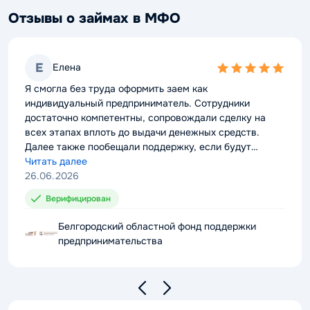
Отзывы о займах в МФО
Е
Елена
5,0
rating
Я смогла без труда оформить заем как
индивидуальный предприниматель. Сотрудники
достаточно компетентны, сопровождали сделку на
всех этапах вплоть до выдачи денежных средств.
Далее также пообещали поддержку, если будут
проблемы с выплатой долга. Можно смело
Читать далее
рекомендовать компанию к сотрудничеству.
26.06.2026
Верифицирован
Белгородский областной фонд поддержки
предпринимательства