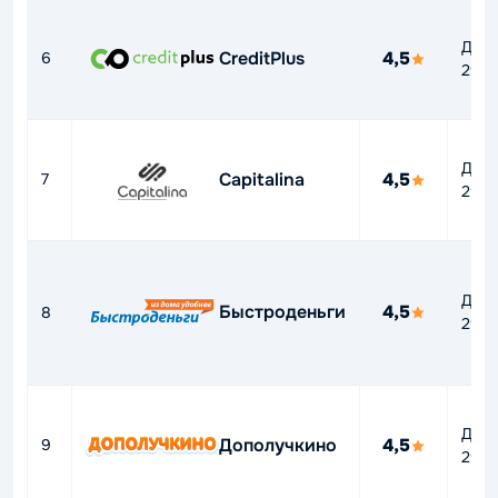
До
CreditPlus
4,5
6
292
До
Capitalina
4,5
7
292
До
Быстроденьги
4,5
8
292
До
Дополучкино
4,5
9
292