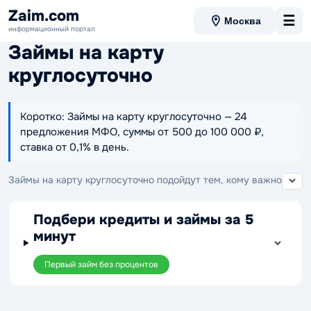
Zaim.com
☰
Москва
информационный портал
Займы на карту
круглосуточно
Коротко: Займы на карту круглосуточно — 24
предложения МФО, суммы от 500 до 100 000 ₽,
ставка от 0,1% в день.
Займы на карту круглосуточно подойдут тем, кому важно
отправить заявку и получить доступ к предложениям МФО в
любое время суток, без привязки к графику офиса. В этой
Подбери кредиты и займы за 5
подборке удобно сравнить варианты по сумме, сроку и
минут
ставке, чтобы выбрать займ с переводом на карту и
оформить его тогда, когда деньги нужны срочно.
Первый займ без процентов