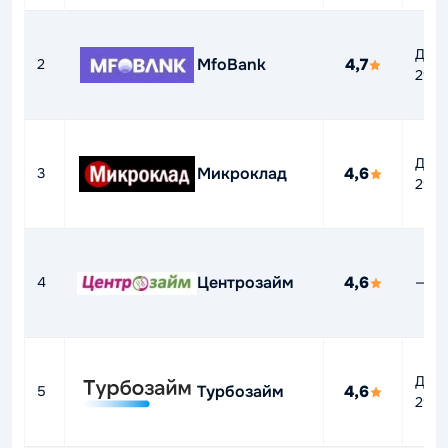
До
MfoBank
4,7
2
292
До
Микроклад
4,6
3
292
Центрозайм
4,6
4
—
До
Турбозайм
4,6
5
292