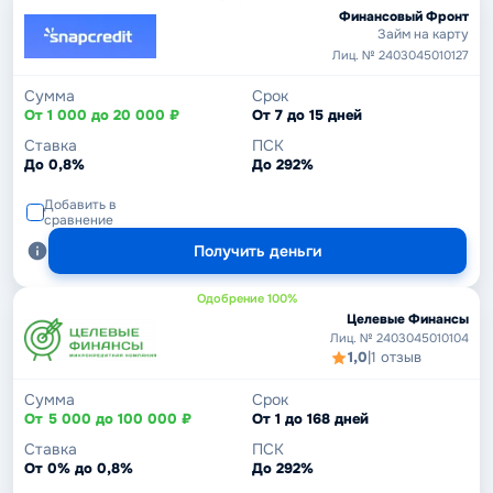
Финансовый Фронт
Займ на карту
Лиц. № 2403045010127
Сумма
Срок
От 1 000 до 20 000 ₽
От 7 до 15 дней
Ставка
ПСК
До 0,8%
До 292%
Добавить в
сравнение
Получить деньги
Одобрение 100%
Целевые Финансы
Лиц. № 2403045010104
1,0
|
1 отзыв
Сумма
Срок
От 5 000 до 100 000 ₽
От 1 до 168 дней
Ставка
ПСК
От 0% до 0,8%
До 292%