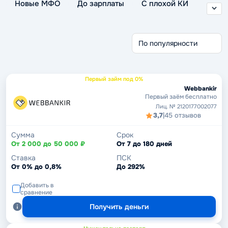
Новые МФО
До зарплаты
С плохой КИ
Без отказа
Без проверки
Беспроцентные
Через Госуслуги
Срочные займы
Без кредитной истории
Первый займ под 0%
Webbankir
Первый заём бесплатно
Лиц. № 2120177002077
3,7
|
45 отзывов
Сумма
Срок
От 2 000 до 50 000 ₽
От 7 до 180 дней
Ставка
ПСК
От 0% до 0,8%
До 292%
Добавить в
сравнение
Получить деньги