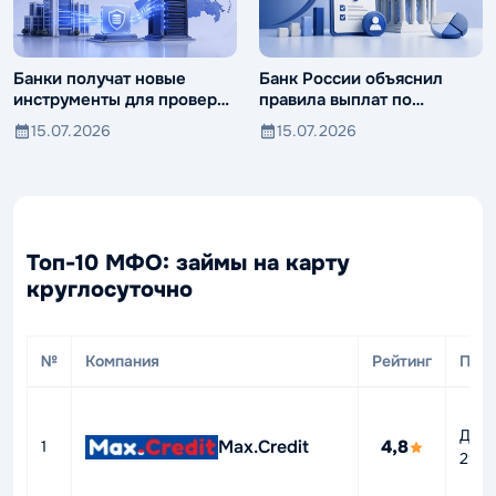
Банки получат новые
Банк России объяснил
инструменты для проверки
правила выплат по
компаний и клиентов
вкладам иностранцев
15.07.2026
15.07.2026
Топ-10 МФО: займы на карту
круглосуточно
№
Компания
Рейтинг
ПСК
До
Max.Credit
4,8
1
292