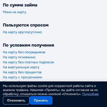
По сумме займа
Мини на карту
Пользуются спросом
На карту круглосуточно
По условиям получения
На карту без посредников
На карту мгновенно
На карту без платных подписок
На виртуальную карту
На карту без процентов
На карту с просрочками
На карту без отказа
Мы используем файлы cookie для корректной работы сайта и
На карту без проверки
анализа трафика. Нажимая «Принять», вы даёте согласие на их
На чужую карту
обработку; отказаться можно кнопкой «Отклонить».
Подробнее
На карту 100 процентов одобрения
Отклонить
Принять
Займы на карту в Москве