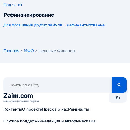
Под залог
Рефинансирование
Для погашения других займов
Рефинансирование
Главная
>
МФО
> Целевые Финансы
Поиск
по
сайту
Zaim.com
18+
информационный портал
Контакты
О проекте
Пресса о нас
Реквизиты
Служба поддержки
Редакция и авторы
Реклама