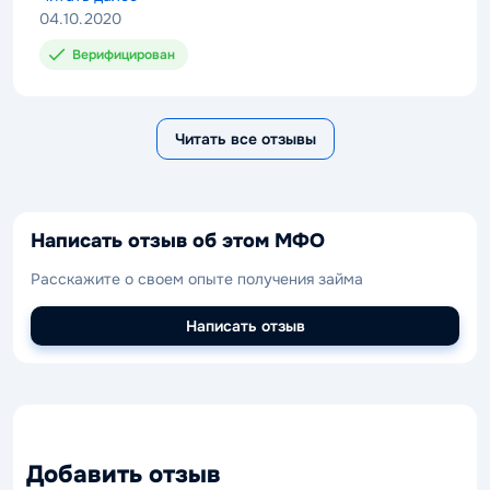
МАМЫ. ВХОДНУЮ ДВЕРЬ ТОЖЕ ИСПИСАЛИ. ПО
04.10.2020
ТЕЛЕФОН ТАЖЕ ПЕСЬНЯ ПОСТОЯННА УГРОЗЫ И НЕ
Верифицирован
КОРРЕКТНОЕ ОБРАЩЕНИЕ. ОЧЕНЬ НЕ РЕКОМЕНДУЮ
ЭТУ КОМПАНИЮ.
Читать все отзывы
Написать отзыв об этом МФО
Расскажите о своем опыте получения займа
Написать отзыв
Добавить отзыв