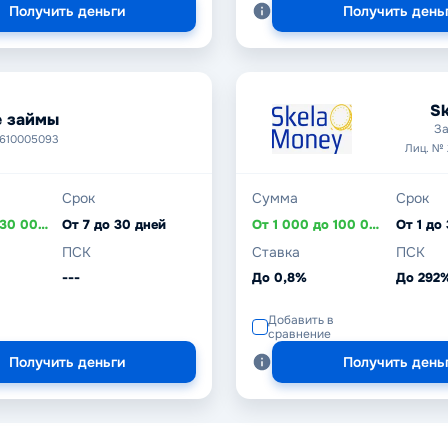
Получить деньги
Получить день
Sk
 займы
За
3610005093
Лиц. №
Срок
Сумма
Срок
От 1 000 до 30 000 ₽
От 7 до 30 дней
От 1 000 до 100 000 ₽
От 1 до
ПСК
Ставка
ПСК
---
До 0,8%
До 292
Добавить в
сравнение
Получить деньги
Получить день