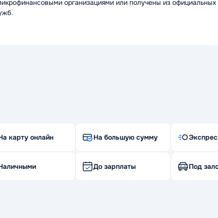
микрофинансовыми организациями или получены из официальных 
ужб.
На карту онлайн
На большую сумму
Экспрес
Наличными
До зарплаты
Под зало