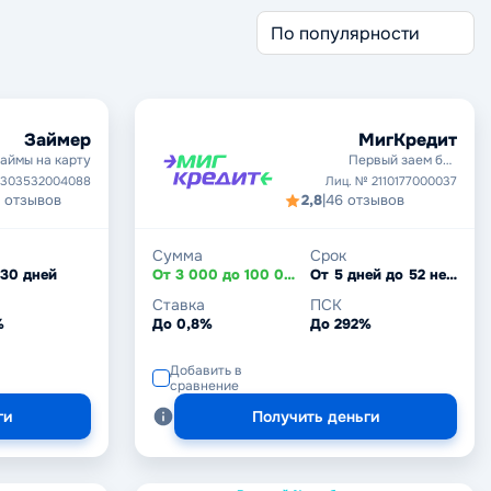
Займер
МигКредит
аймы на карту
Первый заем без
процентов
1303532004088
Лиц. № 2110177000037
8 отзывов
2,8
|
46 отзывов
Сумма
Срок
 30 дней
От 3 000 до 100 000 ₽
От 5 дней до 52 недель
Ставка
ПСК
%
До 0,8%
До 292%
Добавить в
сравнение
ги
Получить деньги