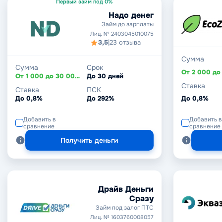
Первый займ под 0%
Надо денег
Займ до зарплаты
Лиц. № 2403045010075
3,5
|
23 отзыва
Сумма
Сумма
Срок
От 1 000 до 30 000 ₽
До 30 дней
Ставка
Ставка
ПСК
До 0,8%
До 292%
До 0,8%
Добавить в
Добавить в
сравнение
сравнение
Получить деньги
Драйв Деньги
Сразу
Займ под залог ПТС
Лиц. № 1603760008057