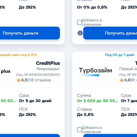
,8%
До 292%
От 0% до 0,8%
До 292
Добавить в
сравнение
Получить деньги
Получить день
ервый займ под 0,01%
Под 0% до 7 дней
CreditPlus
Микрокредит
Первый з
Лиц. № 651503045006452
Лиц. № 65
4,5
|
118 отзывов
4,6
|
91
Срок
Сумма
Срок
От 3 000 до 50 000 ₽
От 5 до 30 дней
От 3 000 до 50 000 ₽
ПСК
Ставка
ПСК
,8%
До 292%
До 0,8%
До 292
Добавить в
сравнение