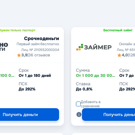
Нужен только паспорт
Бесплатный займ!
Срочноденьги
Первый заём бесплатно
Онлайн з
Лиц. № 2110552000304
Лиц. № 65
3,9
|
36 отзывов
4,0
|
12
Срок
Сумма
Срок
От 2 000 до 100 000 ₽
От 1 до 180 дней
От 1 000 до 30 000 ₽
От 7 до
ПСК
Ставка
ПСК
До 292%
До 0,8%
До 292
Добавить в
сравнение
Получить деньги
Получить день