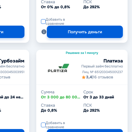
Ставка
ПСК
%
От 0% до 0,8%
До 292%
Добавить в
сравнение
ги
Получить деньги
Решение за 1 минуту
Турбозайм
Платиза
аём бесплатно
Первый заём бесплатно
1303045003951
Лиц. № 651203045001237
 отзыв
3,4
|
16 отзывов
Сумма
Срок
От 7 дней до 24 недель
От 3 000 до 80 000 ₽
От 3 до 33 дней
Ставка
ПСК
%
До 0,8%
До 292%
Добавить в
сравнение