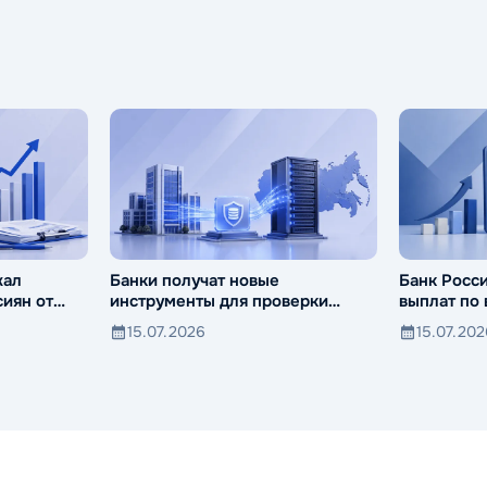
жал
Банки получат новые
Банк Росс
иян от
инструменты для проверки
выплат по
компаний и клиентов
15.07.2026
15.07.20