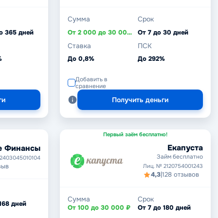
Сумма
Срок
о 365 дней
От 2 000 до 30 000 ₽
От 7 до 30 дней
Ставка
ПСК
%
До 0,8%
До 292%
Добавить в
сравнение
ги
Получить деньги
Первый заём бесплатно!
Екапуста
е Финансы
Займ бесплатно
 2403045010104
зыв
Лиц. № 2120754001243
4,3
|
128 отзывов
Сумма
Срок
 168 дней
От 100 до 30 000 ₽
От 7 до 180 дней