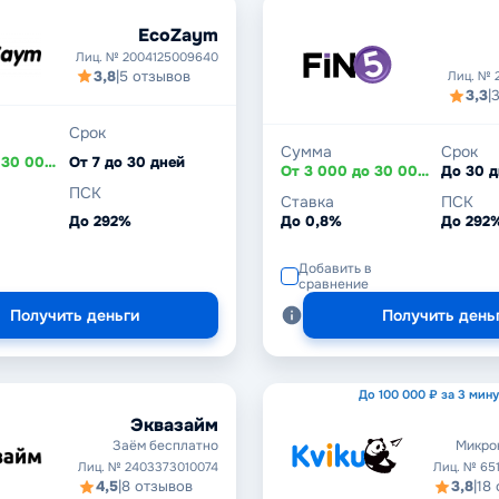
EcoZaym
Лиц. № 2004125009640
3,8
|
5 отзывов
Лиц. № 
3,3
|
3
Срок
Сумма
Срок
От 2 000 до 30 000 ₽
От 7 до 30 дней
От 3 000 до 30 000 ₽
До 30 
ПСК
Ставка
ПСК
До 292%
До 0,8%
До 292
Добавить в
сравнение
Получить деньги
Получить день
До 100 000 ₽ за 3 мин
Эквазайм
Заём бесплатно
Микро
Лиц. № 2403373010074
Лиц. № 65
4,5
|
8 отзывов
3,8
|
18