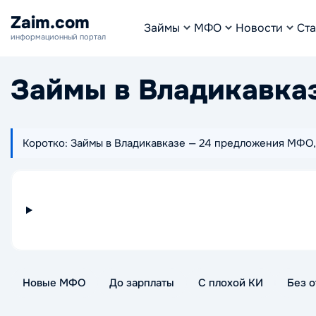
Zaim.com
Займы
МФО
Новости
Ста
информационный портал
Займы в Владикавка
Коротко: Займы в Владикавказе — 24 предложения МФО, с
Новые МФО
До зарплаты
С плохой КИ
Без о