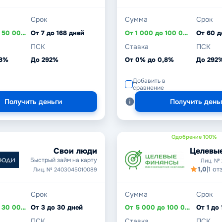
Срок
Сумма
Срок
От 3 000 до 50 000 ₽
От 7 до 168 дней
От 1 000 до 100 000 ₽
От 60 д
ПСК
Ставка
ПСК
,8%
До 292%
От 0% до 0,8%
До 292
Добавить в
сравнение
Получить деньги
Получить день
Одобрение 100%
Целевы
Свои люди
Быстрый займ на карту
Лиц. №
1,0
|
1 от
Лиц. № 2403045010089
Срок
Сумма
Срок
От 5 000 до 30 000 ₽
От 3 до 30 дней
От 5 000 до 100 000 ₽
От 1 до
ПСК
Ставка
ПСК