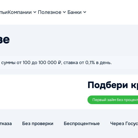
тьи
Компании
Полезное
Банки
зе
уммы от 100 до 100 000 ₽, ставка от 0,1% в день.
Подбери к
Первый займ без процен
тказа
Без проверки
Беспроцентные
Через Госус