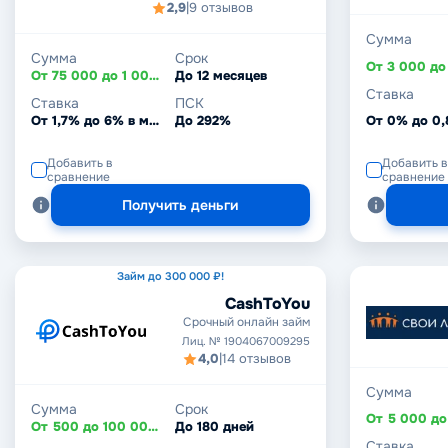
2,9
|
9 отзывов
Сумма
Сумма
Срок
От 75 000 до 1 000 000 ₽
До 12 месяцев
Ставка
Ставка
ПСК
От 1,7% до 6% в месяц
До 292%
От 0% до 0
Добавить в
Добавить в
сравнение
сравнение
Получить деньги
Займ до 300 000 ₽!
CashToYou
Срочный онлайн займ
Лиц. № 1904067009295
4,0
|
14 отзывов
Сумма
Сумма
Срок
От 500 до 100 000 ₽
До 180 дней
Ставка