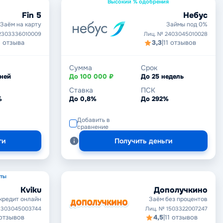
Высокий % одобрения
Fin 5
Небус
Заём на карту
Займы под 0%
2303336010009
Лиц. № 2403045010028
 отзыва
3,3
|
11 отзывов
Сумма
Срок
дней
До 100 000 ₽
До 25 недель
Ставка
ПСК
%
До 0,8%
До 292%
Добавить в
сравнение
ги
Получить деньги
уты
Kviku
Дополучкино
кредит онлайн
Заём без процентов
1303045003744
Лиц. № 1503322007247
 отзывов
4,5
|
11 отзывов