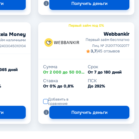
ги
Получить деньги
Первый займ под 0%
Webbankir
ela Money
Первый заём бесплатно
йм наличными
Лиц. № 2120177002077
 2403045010104
3,7
|
45 отзывов
Сумма
Срок
 365 дней
От 2 000 до 50 000 ₽
От 7 до 180 дней
Ставка
ПСК
%
От 0% до 0,8%
До 292%
Добавить в
сравнение
ги
Получить деньги