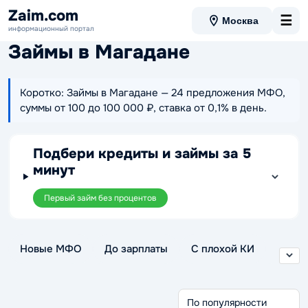
Zaim.com
☰
Москва
информационный портал
Займы в Магадане
Коротко: Займы в Магадане — 24 предложения МФО,
суммы от 100 до 100 000 ₽, ставка от 0,1% в день.
Подбери кредиты и займы за 5
минут
Первый займ без процентов
Новые МФО
До зарплаты
С плохой КИ
Без отказа
Без проверки
Беспроцентные
Через Госуслуги
Срочные займы