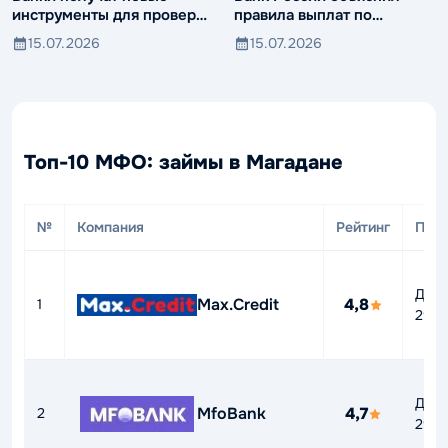
инструменты для проверки
правила выплат по
компаний и клиентов
вкладам иностранцев
15.07.2026
15.07.2026
Топ-10 МФО: займы в Магадане
№
Компания
Рейтинг
ПСК
До
Max.Credit
4,8
1
292
До
MfoBank
4,7
2
292