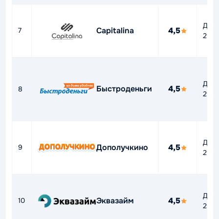
До
Capitalina
4,5
7
292
До
Быстроденьги
4,5
8
292
До
Дополучкино
4,5
9
292
До
Эквазайм
4,5
10
292