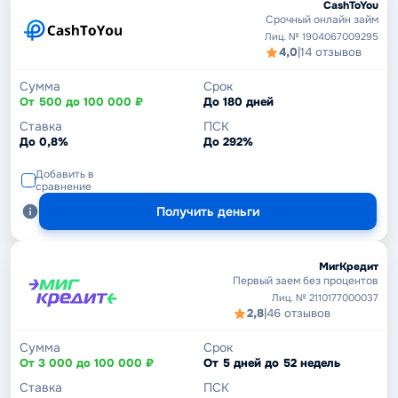
CashToYou
Срочный онлайн займ
Лиц. № 1904067009295
4,0
|
14 отзывов
Сумма
Срок
От 500 до 100 000 ₽
До 180 дней
Ставка
ПСК
До 0,8%
До 292%
Добавить в
сравнение
Получить деньги
МигКредит
Первый заем без процентов
Лиц. № 2110177000037
2,8
|
46 отзывов
Сумма
Срок
От 3 000 до 100 000 ₽
От 5 дней до 52 недель
Ставка
ПСК