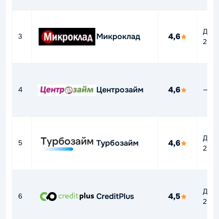
До
Микроклад
4,6
3
292
Центрозайм
4,6
4
—
До
Турбозайм
4,6
5
292
До
CreditPlus
4,5
6
292