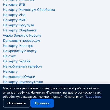
На карту ВТБ
На карту Моментум Сбербанка
На карту Visa
На карту МИР
На карту Кукуруза
На карту Сбербанка
Через Золотую Корону
Денежным переводом
На карту Маэстро
На кредитную карту
На счет
На карту онлайн
На мобильный телефон
На карту
На кошелек Юмани
На карту круглосуточно
На Киви кошелек
Мы используем файлы cookie для корректной работы сайта и
На карту через Госуслуги
анализа трафика. Нажимая «Принять», вы даёте согласие на их
обработку; отказаться можно кнопкой «Отклонить».
Подробнее
Отклонить
Принять
Под залог