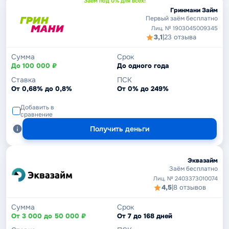
Заём под 0% для всех!
Гринмани Займ
Первый заём бесплатно
Лиц. № 1903045009345
3,1
|
23 отзыва
Сумма
Срок
До 100 000 ₽
До одного года
Ставка
ПСК
От 0,68% до 0,8%
От 0% до 249%
Добавить в
сравнение
Получить деньги
Эквазайм
Заём бесплатно
Лиц. № 2403373010074
4,5
|
8 отзывов
Сумма
Срок
От 3 000 до 50 000 ₽
От 7 до 168 дней