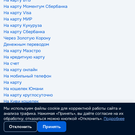
На карту ВТБ
На карту Моментум Сбербанка
На карту Visa
На карту МИР
На карту Кукуруза
На карту Сбербанка
Через Золотую Корону
Денежным переводом
На карту Маэстро
На кредитную карту
На счет
На карту онлайн
На мобильный телефон
На карту
На кошелек Юмани
На карту круглосуточно
На Киви кошелек
На карту через Госуслуги
Мы используем файлы cookie для корректной работы сайта и
анализа трафика. Нажимая «Принять», вы даёте согласие на их
обработку; отказаться можно кнопкой «Отклонить».
Подробнее
Под залог
Отклонить
Принять
Под залог