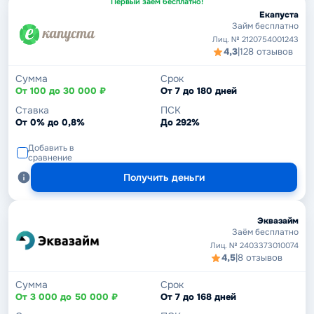
Первый заём бесплатно!
Екапуста
Займ бесплатно
Лиц. № 2120754001243
4,3
|
128 отзывов
Сумма
Срок
От 100 до 30 000 ₽
От 7 до 180 дней
Ставка
ПСК
От 0% до 0,8%
До 292%
Добавить в
сравнение
Получить деньги
Эквазайм
Заём бесплатно
Лиц. № 2403373010074
4,5
|
8 отзывов
Сумма
Срок
От 3 000 до 50 000 ₽
От 7 до 168 дней