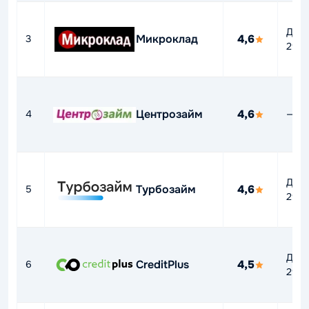
До
Микроклад
4,6
3
292
Центрозайм
4,6
4
—
До
Турбозайм
4,6
5
292
До
CreditPlus
4,5
6
292