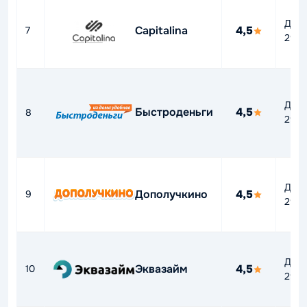
До
Capitalina
4,5
7
292
До
Быстроденьги
4,5
8
292
До
Дополучкино
4,5
9
292
До
Эквазайм
4,5
10
292