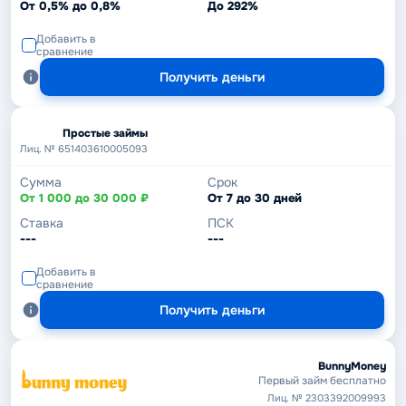
От 0,5% до 0,8%
До 292%
Добавить в
сравнение
Получить деньги
Простые займы
Лиц. № 651403610005093
Сумма
Срок
От 1 000 до 30 000 ₽
От 7 до 30 дней
Ставка
ПСК
---
---
Добавить в
сравнение
Получить деньги
BunnyMoney
Первый займ бесплатно
Лиц. № 2303392009993