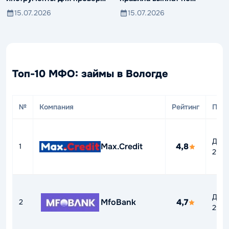
компаний и клиентов
вкладам иностранцев
15.07.2026
15.07.2026
Топ-10 МФО: займы в Вологде
№
Компания
Рейтинг
ПСК
До
Max.Credit
4,8
1
292
До
MfoBank
4,7
2
292