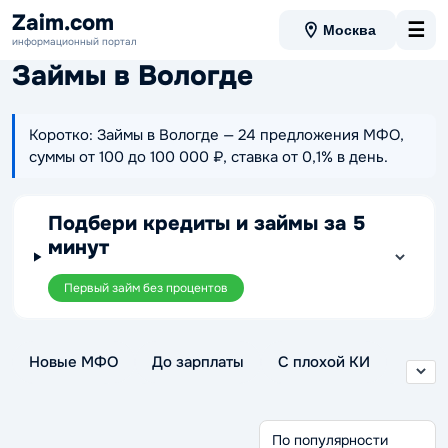
Zaim.com
☰
Москва
информационный портал
Займы в Вологде
Коротко: Займы в Вологде — 24 предложения МФО,
суммы от 100 до 100 000 ₽, ставка от 0,1% в день.
Подбери кредиты и займы за 5
минут
Первый займ без процентов
Новые МФО
До зарплаты
С плохой КИ
Без отказа
Без проверки
Беспроцентные
Через Госуслуги
Срочные займы