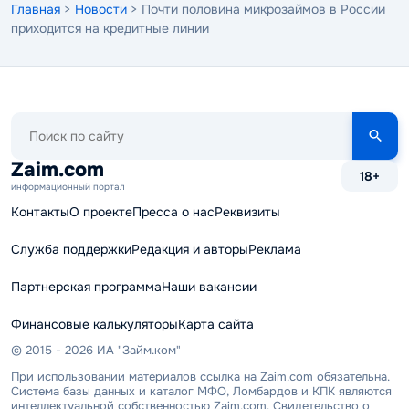
Главная
>
Новости
> Почти половина микрозаймов в России
приходится на кредитные линии
Поиск
по
сайту
Zaim.com
18+
информационный портал
Контакты
О проекте
Пресса о нас
Реквизиты
Служба поддержки
Редакция и авторы
Реклама
Партнерская программа
Наши вакансии
Финансовые калькуляторы
Карта сайта
© 2015 - 2026 ИА "Займ.ком"
При использовании материалов ссылка на Zaim.com обязательна.
Система базы данных и каталог МФО, Ломбардов и КПК являются
интеллектуальной собственностью Zaim.com. Свидетельство о