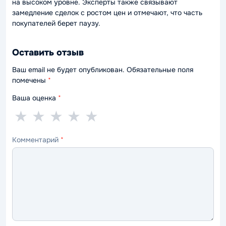
на высоком уровне. Эксперты также связывают
замедление сделок с ростом цен и отмечают, что часть
покупателей берет паузу.
Оставить отзыв
Ваш email не будет опубликован. Обязательные поля
помечены
*
Ваша оценка
*
1
2
3
4
5
★
★
★
★
★
звезда
звезды
звезды
звезды
звёзд
Комментарий
*
—
—
—
—
—
ужасно
плохо
нормально
хорошо
отлично