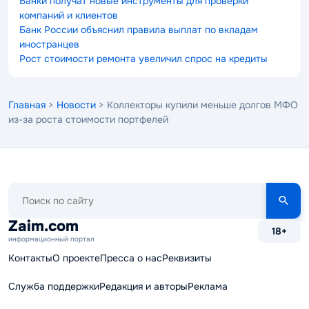
Банки получат новые инструменты для проверки
компаний и клиентов
Банк России объяснил правила выплат по вкладам
иностранцев
Рост стоимости ремонта увеличил спрос на кредиты
Главная
>
Новости
> Коллекторы купили меньше долгов МФО
из-за роста стоимости портфелей
Поиск
по
сайту
Zaim.com
18+
информационный портал
Контакты
О проекте
Пресса о нас
Реквизиты
Служба поддержки
Редакция и авторы
Реклама