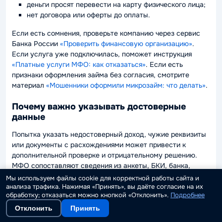
деньги просят перевести на карту физического лица;
нет договора или оферты до оплаты.
Если есть сомнения, проверьте компанию через сервис
Банка России
«Проверить финансовую организацию»
.
Если услуга уже подключилась, поможет инструкция
«Платные услуги МФО: как отказаться»
. Если есть
признаки оформления займа без согласия, смотрите
материал
«Мошенники оформили микрозайм: что делать»
.
Почему важно указывать достоверные
данные
Попытка указать недостоверный доход, чужие реквизиты
или документы с расхождениями может привести к
дополнительной проверке и отрицательному решению.
МФО сопоставляют сведения из анкеты, БКИ, банка,
документов и антифрод-систем.
Мы используем файлы cookie для корректной работы сайта и
анализа трафика. Нажимая «Принять», вы даёте согласие на их
Безопаснее работать с реальным профилем: подтвердить
обработку; отказаться можно кнопкой «Отклонить».
Подробнее
доход, снизить долговую нагрузку, обновить документы,
Отклонить
Принять
исправить ошибки в БКИ и подавать заявки точечно.