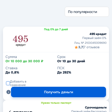
Без отказа
Без проверки
Беспроцентные
Через Госуслуги
Срочные займы
Без кредитной истории
Под 0% до 7 дней
495 кредит
Первый заём 0%
Лиц. № 2103045009690
3,7
|
7 отзывов
Сумма
Срок
От 10 000 до 30 000 ₽
От 10 до 30 дней
Ставка
ПСК
До 0,8%
До 292%
Добавить в
сравнение
Получить деньги
Нужен только паспорт
Срочноденьги
Первый заём бесплатно