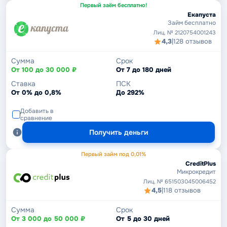
Первый заём бесплатно!
Екапуста
Займ бесплатно
Лиц. № 2120754001243
4,3
|
128 отзывов
Сумма
Срок
От 100 до 30 000 ₽
От 7 до 180 дней
Ставка
ПСК
От 0% до 0,8%
До 292%
Добавить в
сравнение
Получить деньги
Первый займ под 0,01%
CreditPlus
Микрокредит
Лиц. № 651503045006452
4,5
|
118 отзывов
Сумма
Срок
От 3 000 до 50 000 ₽
От 5 до 30 дней