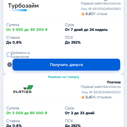
Первый заём бесплатно
Лиц. № 651303045003951
4,6
|
91 отзыв
Сумма
Срок
От 3 000 до 50 000 ₽
От 7 дней до 24 недель
Ставка
ПСК
До 0,8%
До 292%
Добавить в
сравнение
Получить деньги
Решение за 1 минуту
Платиза
Первый заём бесплатно
Лиц. № 651203045001237
3,4
|
16 отзывов
Сумма
Срок
От 3 000 до 80 000 ₽
От 3 до 33 дней
Ставка
ПСК
До 0,8%
До 292%