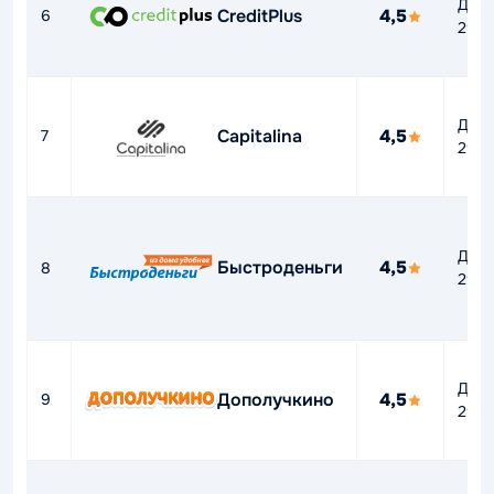
До
CreditPlus
4,5
6
292
До
Capitalina
4,5
7
292
До
Быстроденьги
4,5
8
292
До
Дополучкино
4,5
9
292