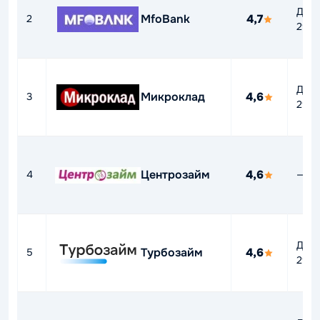
До
MfoBank
4,7
2
292
До
Микроклад
4,6
3
292
Центрозайм
4,6
4
—
До
Турбозайм
4,6
5
292