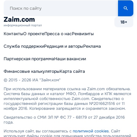
Поиск
по
сайту
Zaim.com
18+
информационный портал
Контакты
О проекте
Пресса о нас
Реквизиты
Служба поддержки
Редакция и авторы
Реклама
Партнерская программа
Наши вакансии
Финансовые калькуляторы
Карта сайта
© 2015 - 2026 ИА "Займ.ком"
При использовании материалов ссылка на Zaim.com обязательна.
Система базы данных и каталог МФО, Ломбардов и КПК являются
интеллектуальной собственностью Zaim.com. Свидетельство о
государственной регистрации базы данных №2016621516 от 11
ноября 2016. Копирование запрещается и охраняется законом.
Свидетельство о СМИ ЭЛ № ФС 77 - 68179 от 27 декабря 2016
года.
Используя сайт, вы соглашаетесь с
политикой cookies
. Сайт
использует файлы cookie для повышения удобства пользователей