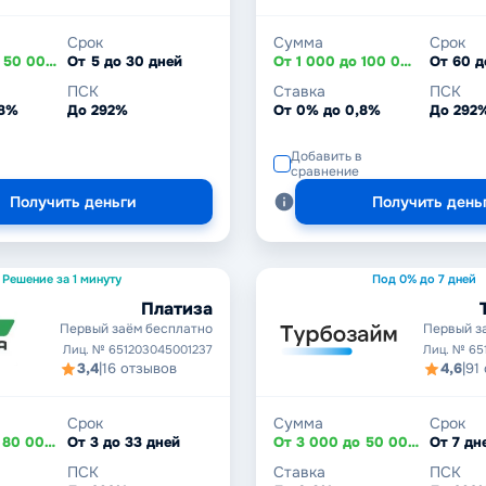
Срок
Сумма
Срок
От 3 000 до 50 000 ₽
От 5 до 30 дней
От 1 000 до 100 000 ₽
От 60 д
ПСК
Ставка
ПСК
,8%
До 292%
От 0% до 0,8%
До 292
Добавить в
сравнение
Получить деньги
Получить день
Решение за 1 минуту
Под 0% до 7 дней
Платиза
Первый заём бесплатно
Первый з
Лиц. № 651203045001237
Лиц. № 65
3,4
|
16 отзывов
4,6
|
91
Срок
Сумма
Срок
От 3 000 до 80 000 ₽
От 3 до 33 дней
От 3 000 до 50 000 ₽
ПСК
Ставка
ПСК