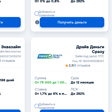
%
От 0% до 0,8%
До 292%
Добавить в
сравнение
ги
Получить деньги
Эквазайм
Драйв Деньги
Сразу
аём бесплатно
Займ под залог ПТС
 2403373010074
8 отзывов
Лиц. № 1603760008057
2,9
|
9 отзывов
Сумма
Срок
 168 дней
От 75 000 до 1 000 000 ₽
До 12 месяцев
Ставка
ПСК
%
От 1,7% до 6% в месяц
До 292%
Добавить в
сравнение