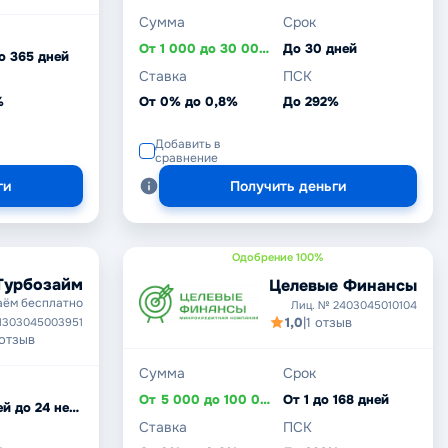
Сумма
Срок
От 1 000 до 30 000 ₽
До 30 дней
о 365 дней
Ставка
ПСК
%
От 0% до 0,8%
До 292%
Добавить в
сравнение
ги
Получить деньги
Одобрение 100%
Турбозайм
Целевые Финансы
аём бесплатно
Лиц. № 2403045010104
1,0
|
1 отзыв
1303045003951
 отзыв
Сумма
Срок
От 5 000 до 100 000 ₽
От 1 до 168 дней
От 7 дней до 24 недель
Ставка
ПСК