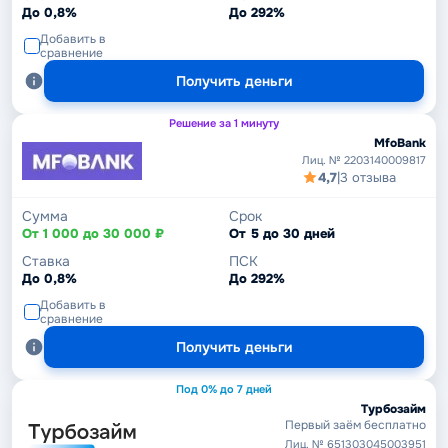
До 0,8%
До 292%
Добавить в
сравнение
Получить деньги
Решение за 1 минуту
MfoBank
Лиц. № 2203140009817
4,7
|
3 отзыва
Сумма
Срок
От 1 000 до 30 000 ₽
От 5 до 30 дней
Ставка
ПСК
До 0,8%
До 292%
Добавить в
сравнение
Получить деньги
Под 0% до 7 дней
Турбозайм
Первый заём бесплатно
Лиц. № 651303045003951