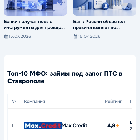
Банки получат новые
Банк России объяснил
инструменты для проверки
правила выплат по
компаний и клиентов
вкладам иностранцев
15.07.2026
15.07.2026
Топ-10 МФО: займы под залог ПТС в
Ставрополе
№
Компания
Рейтинг
ПСК
До
Max.Credit
4,8
1
292