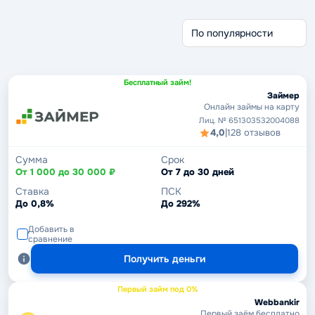
Без отказа
Без проверки
Беспроцентные
Через Госуслуги
Срочные займы
Без кредитной истории
Бесплатный займ!
Займер
Онлайн займы на карту
Лиц. № 651303532004088
4,0
|
128 отзывов
Сумма
Срок
От 1 000 до 30 000 ₽
От 7 до 30 дней
Ставка
ПСК
До 0,8%
До 292%
Добавить в
сравнение
Получить деньги
Первый займ под 0%
Webbankir
Первый заём бесплатно