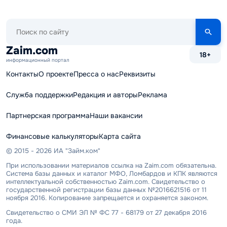
Поиск
по
сайту
Zaim.com
18+
информационный портал
Контакты
О проекте
Пресса о нас
Реквизиты
Служба поддержки
Редакция и авторы
Реклама
Партнерская программа
Наши вакансии
Финансовые калькуляторы
Карта сайта
© 2015 - 2026 ИА "Займ.ком"
При использовании материалов ссылка на Zaim.com обязательна.
Система базы данных и каталог МФО, Ломбардов и КПК являются
интеллектуальной собственностью Zaim.com. Свидетельство о
государственной регистрации базы данных №2016621516 от 11
ноября 2016. Копирование запрещается и охраняется законом.
Свидетельство о СМИ ЭЛ № ФС 77 - 68179 от 27 декабря 2016
года.