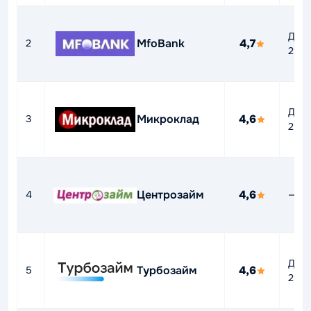
До
MfoBank
4,7
2
292
До
Микроклад
4,6
3
292
Центрозайм
4,6
4
—
До
Турбозайм
4,6
5
292