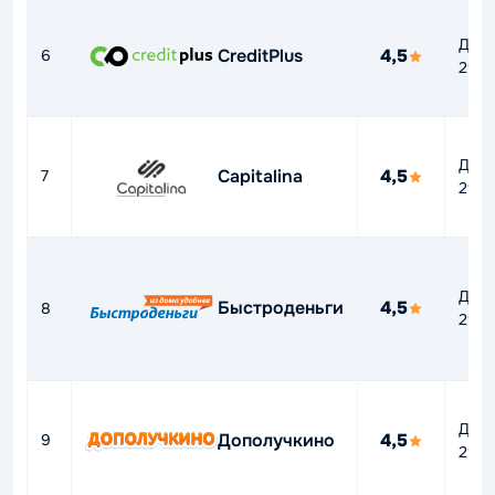
До
CreditPlus
4,5
6
292
До
Capitalina
4,5
7
292
До
Быстроденьги
4,5
8
292
До
Дополучкино
4,5
9
292