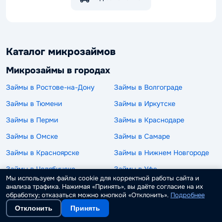
Каталог микрозаймов
Микрозаймы в городах
Займы в Ростове-на-Дону
Займы в Волгограде
Займы в Тюмени
Займы в Иркутске
Займы в Перми
Займы в Краснодаре
Займы в Омске
Займы в Самаре
Займы в Красноярске
Займы в Нижнем Новгороде
Займы в Челябинске
Займы в Уфе
Мы используем файлы cookie для корректной работы сайта и
Займы в Екатеринбурге
Займы в Казани
анализа трафика. Нажимая «Принять», вы даёте согласие на их
обработку; отказаться можно кнопкой «Отклонить».
Подробнее
Займы в Новосибирске
Займы в Воронеже
Отклонить
Принять
Займы в Санкт-Петербурге
Займы в Москве