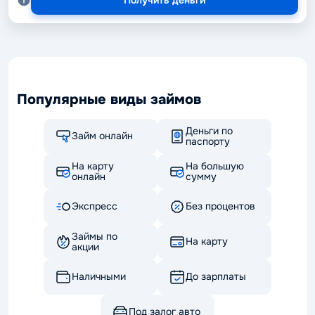
Популярные виды займов
Деньги по
Займ онлайн
паспорту
На карту
На большую
онлайн
сумму
Экспресс
Без процентов
Займы по
На карту
акции
Наличными
До зарплаты
Под залог авто