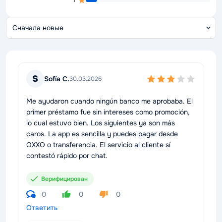
С
о
S
Sofía C.
30.03.2026
Me ayudaron cuando ningún banco me aprobaba. El
primer préstamo fue sin intereses como promoción,
lo cual estuvo bien. Los siguientes ya son más
caros. La app es sencilla y puedes pagar desde
OXXO o transferencia. El servicio al cliente sí
contestó rápido por chat.
Верифицирован
0
0
0
Ответить