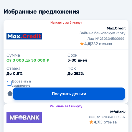
Избранные предложения
На карту за 5 минут
Max.Credit
Займ на банковскую карту
Лиц. № 2303045009991
4,8
|
332 отзыва
Сумма
Срок
От 3 000 до 30 000 ₽
5-30 дней
Ставка
ПСК
До 0,8%
До 292%
Добавить в
сравнение
Получить деньги
Решение за 1 минуту
MfoBank
Лиц. № 2203140009817
4,7
|
3 отзыва