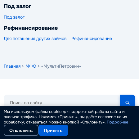
Под залог
Под залог
Рефинансирование
Для погашения других займов
Рефинансирование
Главная
>
МФО
> «МультиПетрович»
Поиск
по
сайту
Мы используем файлы cookie для корректной работы сайта и
Zaim.com
18+
анализа трафика. Нажимая «Принять», вы даёте согласие на их
информационный портал
обработку; отказаться можно кнопкой «Отклонить».
Подробнее
Контакты
О проекте
Пресса о нас
Реквизиты
Отклонить
Принять