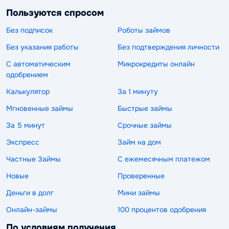
Пользуются спросом
Без подписок
Роботы займов
Без указания работы
Без подтверждения личности
С автоматическим
Микрокредиты онлайн
одобрением
Калькулятор
За 1 минуту
Мгновенные займы
Быстрые займы
За 5 минут
Срочные займы
Экспресс
Займ на дом
Частные Займы
С ежемесячным платежом
Новые
Проверенные
Деньги в долг
Мини займы
Онлайн-займы
100 процентов одобрения
По условиям получения