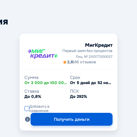
ия
МигКредит
Первый заем без процентов
Лиц. № 2110177000037
2,8
|
46 отзывов
Сумма
Срок
От 3 000 до 100 000 ₽
От 5 дней до 52 недель
Ставка
ПСК
До 0,8%
До 292%
Добавить в
сравнение
Получить деньги