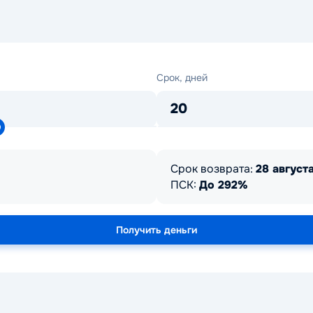
Срок,
Срок, дней
дней
20
Срок возврата:
28 августа
ПСК:
До 292%
Получить деньги