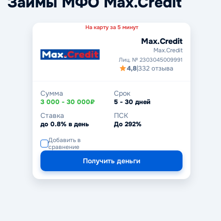
Займы МФО Max.Credit
На карту за 5 минут
Max.Credit
Max.Credit
Лиц. № 2303045009991
4,8
|
332 отзыва
Сумма
Срок
3 000 - 30 000₽
5 - 30 дней
Ставка
ПСК
до 0.8% в день
До 292%
Добавить в
сравнение
Получить деньги