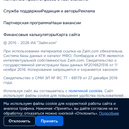
Служба поддержки
Редакция и авторы
Реклама
Партнерская программа
Наши вакансии
Финансовые калькуляторы
Карта сайта
© 2015 - 2026 ИА "Займ.ком"
При использовании материалов ссылка на Zaim.com обязательна.
Система базы данных и каталог МФО, Ломбардов и КПК являются
интеллектуальной собственностью Zaim.com. Свидетельство о
государственной регистрации базы данных №2016621516 от 11
ноября 2016. Копирование запрещается и охраняется законом.
Свидетельство о СМИ ЭЛ № ФС 77 - 68179 от 27 декабря 2016
года.
Используя сайт, вы соглашаетесь с
политикой cookies
. Сайт
использует файлы cookie для повышения удобства пользователей
и обеспечения должного уровня работоспособности сайта и
Мы используем файлы cookie для корректной работы сайта и
сервисов.
анализа трафика. Нажимая «Принять», вы даёте согласие на их
ООО "ИА "Займ.ком" не является микрофинансовой или
обработку; отказаться можно кнопкой «Отклонить».
Подробнее
кредитной организацией, не выдает займы и не привлекает
Отклонить
Принять
денежных средств. Информация, размещенная на сайте, носит
исключительно ознакомительный характер. Все условия и