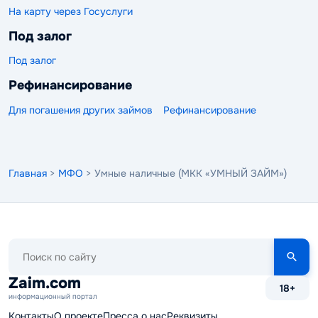
На карту через Госуслуги
Под залог
Под залог
Рефинансирование
Для погашения других займов
Рефинансирование
Главная
>
МФО
> Умные наличные (МКК «УМНЫЙ ЗАЙМ»)
Поиск
по
сайту
Zaim.com
18+
информационный портал
Контакты
О проекте
Пресса о нас
Реквизиты