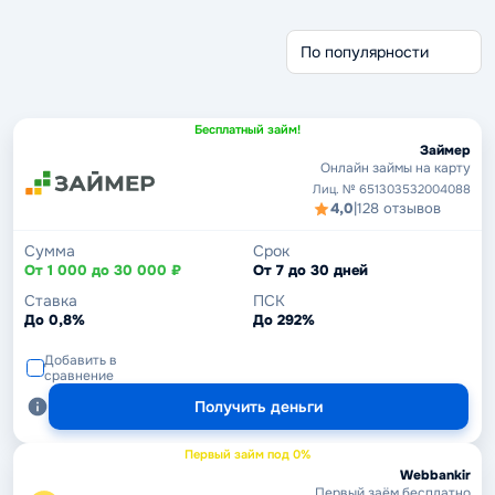
Без отказа
Без проверки
Беспроцентные
Через Госуслуги
Срочные займы
Без кредитной истории
Бесплатный займ!
Займер
Онлайн займы на карту
Лиц. № 651303532004088
4,0
|
128 отзывов
Сумма
Срок
От 1 000 до 30 000 ₽
От 7 до 30 дней
Ставка
ПСК
До 0,8%
До 292%
Добавить в
сравнение
Получить деньги
Первый займ под 0%
Webbankir
Первый заём бесплатно