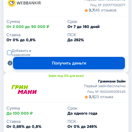
Лиц. № 2120177002077
3,7
|
45 отзывов
Сумма
Срок
От 2 000 до 50 000 ₽
От 7 до 180 дней
Ставка
ПСК
От 0% до 0,8%
До 292%
Добавить в
сравнение
Получить деньги
Заём под 0% для всех!
Гринмани Займ
Первый заём бесплатно
Лиц. № 1903045009345
3,1
|
23 отзыва
Сумма
Срок
До 100 000 ₽
До одного года
Ставка
ПСК
От 0,68% до 0,8%
От 0% до 249%