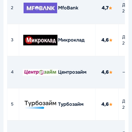
До
MfoBank
4,7
2
292
До
Микроклад
4,6
3
292
Центрозайм
4,6
4
—
До
Турбозайм
4,6
5
292