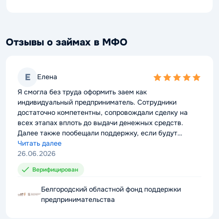
Отзывы о займах в МФО
Е
Елена
5,0
rating
Я смогла без труда оформить заем как
индивидуальный предприниматель. Сотрудники
достаточно компетентны, сопровождали сделку на
всех этапах вплоть до выдачи денежных средств.
Далее также пообещали поддержку, если будут
проблемы с выплатой долга. Можно смело
Читать далее
рекомендовать компанию к сотрудничеству.
26.06.2026
Верифицирован
Белгородский областной фонд поддержки
предпринимательства