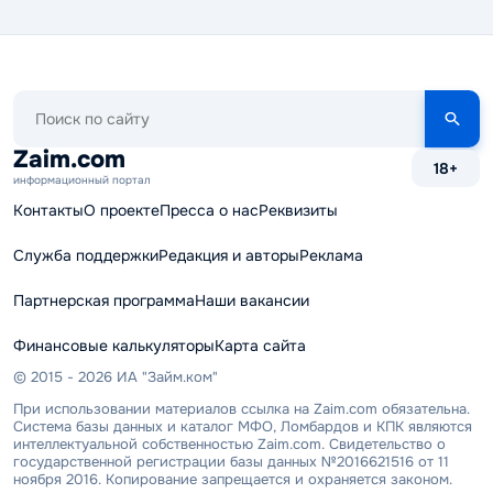
Поиск
по
сайту
Zaim.com
18+
информационный портал
Контакты
О проекте
Пресса о нас
Реквизиты
Служба поддержки
Редакция и авторы
Реклама
Партнерская программа
Наши вакансии
Финансовые калькуляторы
Карта сайта
© 2015 - 2026 ИА "Займ.ком"
При использовании материалов ссылка на Zaim.com обязательна.
Система базы данных и каталог МФО, Ломбардов и КПК являются
интеллектуальной собственностью Zaim.com. Свидетельство о
государственной регистрации базы данных №2016621516 от 11
ноября 2016. Копирование запрещается и охраняется законом.