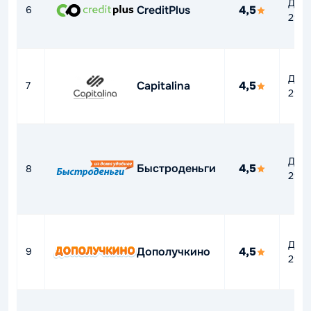
До
CreditPlus
4,5
6
292
До
Capitalina
4,5
7
292
До
Быстроденьги
4,5
8
292
До
Дополучкино
4,5
9
292