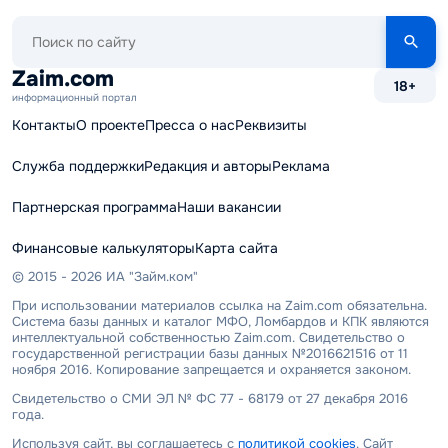
Поиск
по
сайту
Zaim.com
18+
информационный портал
Контакты
О проекте
Пресса о нас
Реквизиты
Служба поддержки
Редакция и авторы
Реклама
Партнерская программа
Наши вакансии
Финансовые калькуляторы
Карта сайта
© 2015 - 2026 ИА "Займ.ком"
При использовании материалов ссылка на Zaim.com обязательна.
Система базы данных и каталог МФО, Ломбардов и КПК являются
интеллектуальной собственностью Zaim.com. Свидетельство о
государственной регистрации базы данных №2016621516 от 11
ноября 2016. Копирование запрещается и охраняется законом.
Свидетельство о СМИ ЭЛ № ФС 77 - 68179 от 27 декабря 2016
года.
Используя сайт, вы соглашаетесь с
политикой cookies
. Сайт