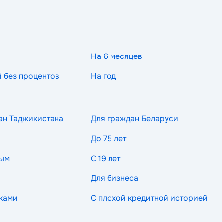
На 6 месяцев
й без процентов
На год
ан Таджикистана
Для граждан Беларуси
До 75 лет
ным
С 19 лет
Для бизнеса
ками
С плохой кредитной историей