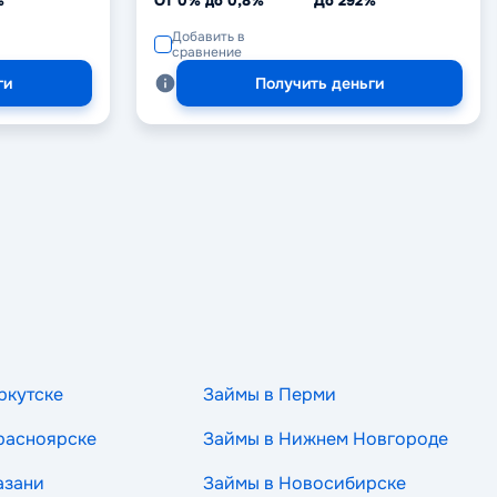
%
От 0% до 0,8%
До 292%
Добавить в
сравнение
ги
Получить деньги
ркутске
Займы в Перми
расноярске
Займы в Нижнем Новгороде
азани
Займы в Новосибирске