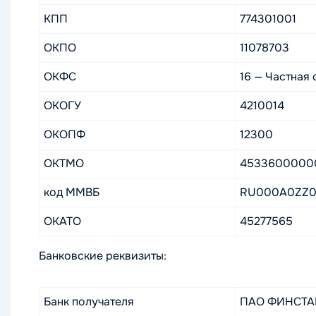
КПП
774301001
ОКПО
11078703
ОКФС
16 — Частная
ОКОГУ
4210014
ОКОПФ
12300
ОКТМО
4533600000
код ММВБ
RU000A0ZZ
ОКАТО
45277565
Банковские реквизиты:
Банк получателя
ПАО ФИНСТАР 