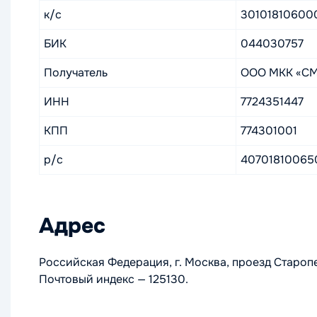
к/c
30101810600
БИК
044030757
Получатель
ООО МКК «С
ИНН
7724351447
КПП
774301001
р/с
40701810065
Адрес
Российская Федерация, г. Москва, проезд Старопе
Почтовый индекс — 125130.