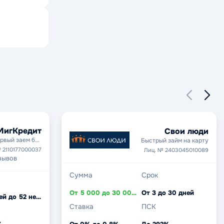
МигКредит
Свои люди
рвый заем без
Быстрый займ на карту
процентов
 2110177000037
Лиц. № 2403045010089
зывов
Сумма
Срок
От 5 000 до 30 000 ₽
От 3 до 30 дней
От 5 дней до 52 недель
Ставка
ПСК