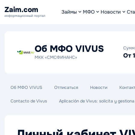
Zaim.com
Займы
МФО
Новости
Ста
информационный портал
Об МФО VIVUS
Сумм
От 
МКК «СМСФИНАНС»
Об МФО VIVUS
Отписаться
Новости
Контак
Contacto de Vivus
Aplicación de Vivus: solicita y gestion
Личный кабинет V