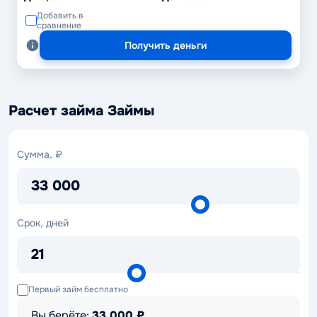
Добавить в
сравнение
Получить деньги
Расчет займа Займы
Сумма,
Сумма, ₽
₽
33 000
Срок,
Срок, дней
дней
21
Первый займ бесплатно
Вы берёте:
33 000
₽