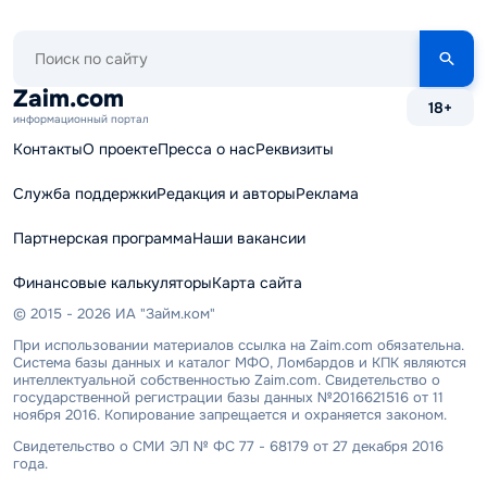
Поиск
по
сайту
Zaim.com
18+
информационный портал
Контакты
О проекте
Пресса о нас
Реквизиты
Служба поддержки
Редакция и авторы
Реклама
Партнерская программа
Наши вакансии
Финансовые калькуляторы
Карта сайта
© 2015 - 2026 ИА "Займ.ком"
При использовании материалов ссылка на Zaim.com обязательна.
Система базы данных и каталог МФО, Ломбардов и КПК являются
интеллектуальной собственностью Zaim.com. Свидетельство о
государственной регистрации базы данных №2016621516 от 11
ноября 2016. Копирование запрещается и охраняется законом.
Свидетельство о СМИ ЭЛ № ФС 77 - 68179 от 27 декабря 2016
года.