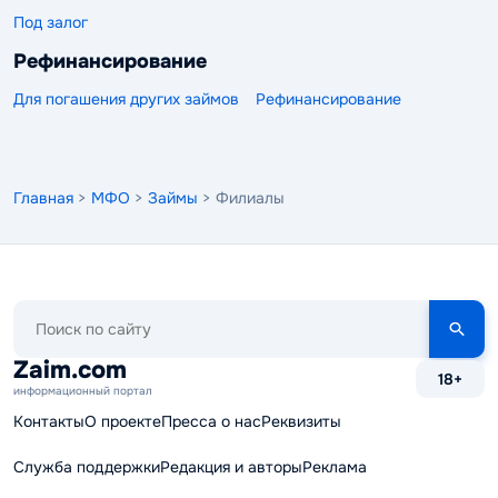
Под залог
Рефинансирование
Для погашения других займов
Рефинансирование
Главная
>
МФО
>
Займы
> Филиалы
Поиск
по
сайту
Zaim.com
18+
информационный портал
Контакты
О проекте
Пресса о нас
Реквизиты
Служба поддержки
Редакция и авторы
Реклама