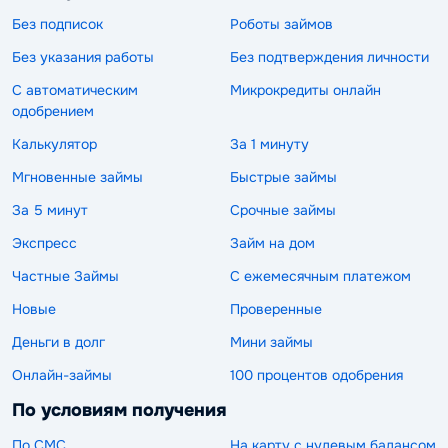
Без подписок
Роботы займов
Без указания работы
Без подтверждения личности
С автоматическим
Микрокредиты онлайн
одобрением
Калькулятор
За 1 минуту
Мгновенные займы
Быстрые займы
За 5 минут
Срочные займы
Экспресс
Займ на дом
Частные Займы
С ежемесячным платежом
Новые
Проверенные
Деньги в долг
Мини займы
Онлайн-займы
100 процентов одобрения
По условиям получения
По СМС
На карту с нулевым балансом