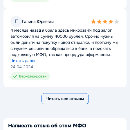
в течение недели начисляли штрафные проценты, но
это уже вопрос к сотрудникам. Хочу дать совет
будущим заемщикам - не ходите в МФО “Кредит
Финанс”, иначе зря потратите время и нервы.
Г
Галина Юрьевна
4,0
rating
4 месяца назад я брала здесь микрозайм под залог
автомобиля на сумму 40000 рублей. Срочно нужны
были деньги на покупку новой стиралки, и поэтому мы
с мужем решили не обращаться в банк, а поискать
подходящую МФО, так как процедура оформления
здесь протекает гораздо легче и быстрее. Но не тут то
Читать далее
было - после предоставления пакета документов
24.04.2024
пришлось ждать рассмотрения заявки 3 суток, а после
Верифицирован
одобрения деньги выдали только на 5 день. Не смотря
на этот нюанс, данная компания - прекрасный
вариант, ведь она выдает выгодные кредиты, которые
можно получить даже не выходя из дома.
Читать все отзывы
Написать отзыв об этом МФО