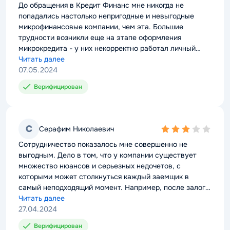
rating
До обращения в Кредит Финанс мне никогда не
попадались настолько непригодные и невыгодные
микрофинансовые компании, чем эта. Большие
трудности возникли еще на этапе оформления
микрокредита - у них некорректно работал личный
кабинет, из-за чего пришлось несколько раз ездить в
Читать далее
офис. Проблемы не закончились даже после
07.05.2024
получения денег. Мало того, что они выдали кредит
Верифицирован
под максимальный процент, так еще не с первого раза,
потому что возникли сложности с оценкой залогового
имущества. Таким образом, сплошной клубок проблем
и неприятностей, от которого я советую вам бежать
С
Серафим Николаевич
3,0
как можно дальше.
rating
Сотрудничество показалось мне совершенно не
выгодным. Дело в том, что у компании существует
множество нюансов и серьезных недочетов, с
которыми может столкнуться каждый заемщик в
самый неподходящий момент. Например, после залога
автомобиля у меня буквально отобрали право
Читать далее
пользования, что создало мне сильные неудобства.
27.04.2024
Также после полного погашения займа мне почему-то
Верифицирован