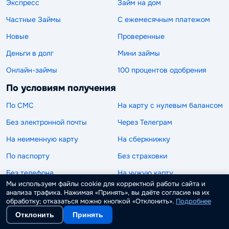
Экспресс
Займ на дом
Частные Займы
С ежемесячным платежом
Новые
Проверенные
Деньги в долг
Мини займы
Онлайн-займы
100 процентов одобрения
По условиям получения
По СМС
На карту с нулевым балансом
Без электронной почты
Через Телеграм
На неименную карту
На сберкнижку
По паспорту
Без страховки
Без телефона
На чужую карту
Мы используем файлы cookie для корректной работы сайта и
На виртуальную карту
Не выходя из дома
анализа трафика. Нажимая «Принять», вы даёте согласие на их
обработку; отказаться можно кнопкой «Отклонить».
Подробнее
Наличными
Целевые
Отклонить
Принять
Под расписку
Без комиссии