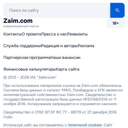
Поиск
по
сайту
Zaim.com
18+
информационный портал
Контакты
О проекте
Пресса о нас
Реквизиты
Служба поддержки
Редакция и авторы
Реклама
Партнерская программа
Наши вакансии
Финансовые калькуляторы
Карта сайта
© 2015 - 2026 ИА "Займ.ком"
При использовании материалов ссылка на Zaim.com обязательна.
Система базы данных и каталог МФО, Ломбардов и КПК являются
интеллектуальной собственностью Zaim.com. Свидетельство о
государственной регистрации базы данных №2016621516 от 11
ноября 2016. Копирование запрещается и охраняется законом.
Свидетельство о СМИ ЭЛ № ФС 77 - 68179 от 27 декабря 2016
года.
Используя сайт, вы соглашаетесь с
политикой cookies
. Сайт