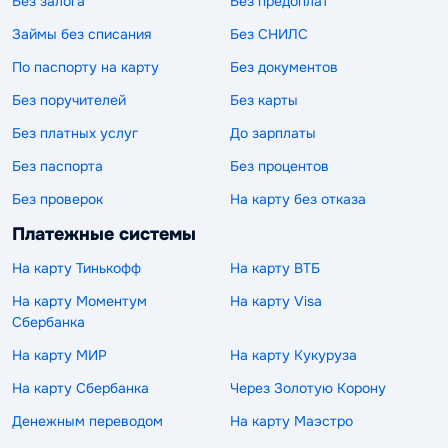
Без залога
Без предоплат
Займы без списания
Без СНИЛС
По паспорту на карту
Без документов
Без поручителей
Без карты
Без платных услуг
До зарплаты
Без паспорта
Без процентов
Без проверок
На карту без отказа
Платежные системы
На карту Тинькофф
На карту ВТБ
На карту Моментум
На карту Visa
Сбербанка
На карту МИР
На карту Кукуруза
На карту Сбербанка
Через Золотую Корону
Денежным переводом
На карту Маэстро