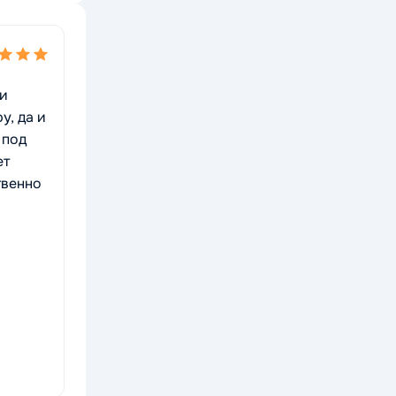
ри
у, да и
 под
ет
твенно