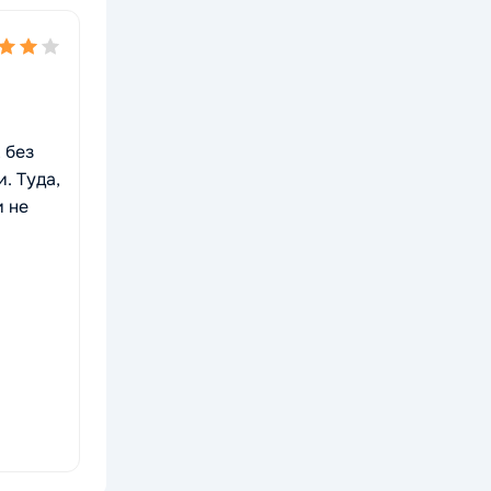
 без
. Туда,
и не