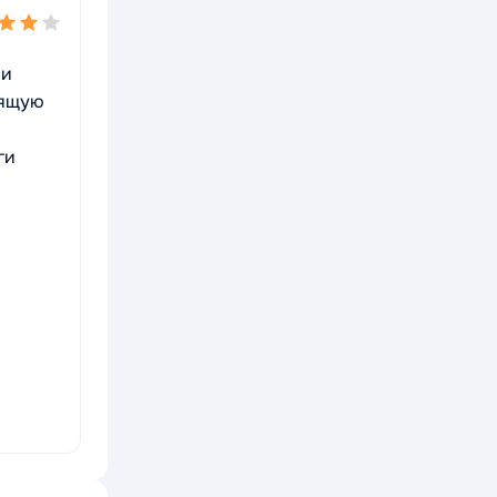
ли
дящую
ги