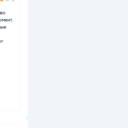
тво
омент.
ные
ит