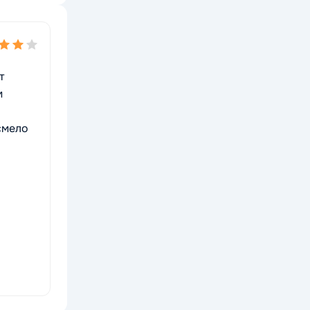
т
м
смело