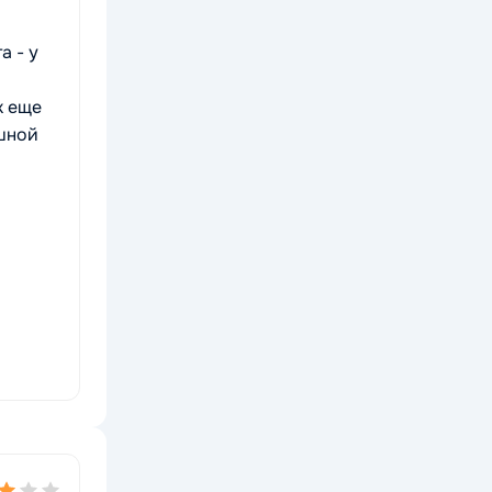
а - у
к еще
ошной