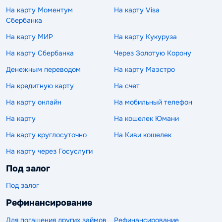
На карту Моментум
На карту Visa
Сбербанка
На карту МИР
На карту Кукуруза
На карту Сбербанка
Через Золотую Корону
Денежным переводом
На карту Маэстро
На кредитную карту
На счет
На карту онлайн
На мобильный телефон
На карту
На кошелек Юмани
На карту круглосуточно
На Киви кошелек
На карту через Госуслуги
Под залог
Под залог
Рефинансирование
Для погашения других займов
Рефинансирование