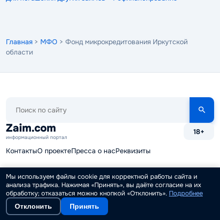
Главная
>
МФО
> Фонд микрокредитования Иркутской
области
Поиск
по
сайту
Zaim.com
18+
информационный портал
Контакты
О проекте
Пресса о нас
Реквизиты
Служба поддержки
Редакция и авторы
Реклама
Мы используем файлы cookie для корректной работы сайта и
анализа трафика. Нажимая «Принять», вы даёте согласие на их
Партнерская программа
Наши вакансии
обработку; отказаться можно кнопкой «Отклонить».
Подробнее
Отклонить
Принять
Финансовые калькуляторы
Карта сайта