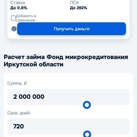
Ставка
ПСК
До 0,8%
До 292%
Добавить в
сравнение
Получить деньги
Расчет займа Фонд микрокредитования
Иркутской области
Сумма,
Сумма, ₽
₽
2 000 000
Срок,
Срок, дней
дней
720