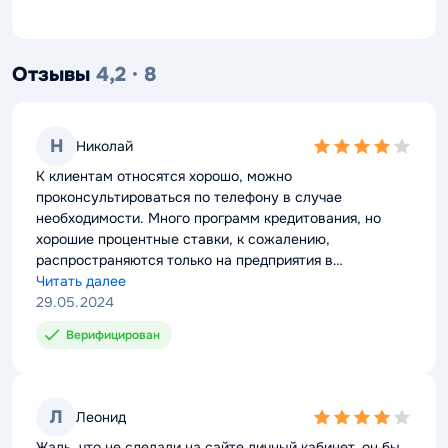
Отзывы
4,2 · 8
Н
Николай
4,0
rating
К клиентам относятся хорошо, можно
проконсультироваться по телефону в случае
необходимости. Много программ кредитования, но
хорошие процентные ставки, к сожалению,
распространяются только на предприятия в
социальной сфере и другие приоритетные проекты.
Читать далее
Компании в сфере торговли могут получить заем
29.05.2024
только по самой высокой ставке и на самый короткий
Верифицирован
срок.
Л
Леонид
4,0
rating
Жаль, что не сделали на сайте личный кабинет, он бы