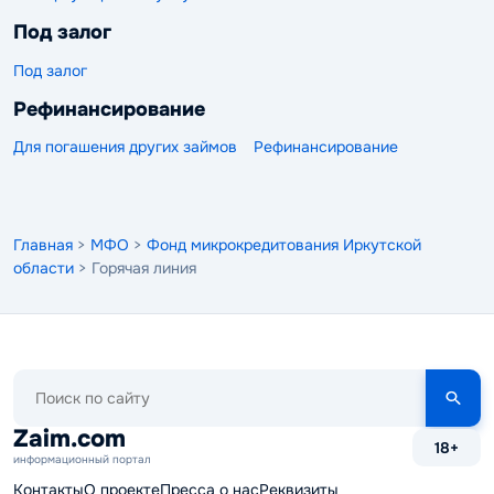
Под залог
Под залог
Рефинансирование
Для погашения других займов
Рефинансирование
Главная
>
МФО
>
Фонд микрокредитования Иркутской
области
> Горячая линия
Поиск
по
сайту
Zaim.com
18+
информационный портал
Контакты
О проекте
Пресса о нас
Реквизиты