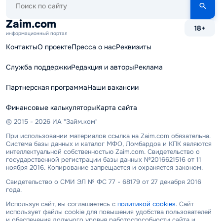
по
сайту
Zaim.com
18+
информационный портал
Контакты
О проекте
Пресса о нас
Реквизиты
Служба поддержки
Редакция и авторы
Реклама
Партнерская программа
Наши вакансии
Финансовые калькуляторы
Карта сайта
© 2015 - 2026 ИА "Займ.ком"
При использовании материалов ссылка на Zaim.com обязательна.
Система базы данных и каталог МФО, Ломбардов и КПК являются
интеллектуальной собственностью Zaim.com. Свидетельство о
государственной регистрации базы данных №2016621516 от 11
ноября 2016. Копирование запрещается и охраняется законом.
Свидетельство о СМИ ЭЛ № ФС 77 - 68179 от 27 декабря 2016
года.
Используя сайт, вы соглашаетесь с
политикой cookies
. Сайт
использует файлы cookie для повышения удобства пользователей
и обеспечения должного уровня работоспособности сайта и