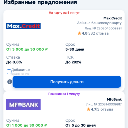
Избранные предложения
На карту за 5 минут
Max.Credit
Займ на банковскую карту
Лиц. № 2303045009991
4,8
|
332 отзыва
Сумма
Срок
От 3 000 до 30 000 ₽
5-30 дней
Ставка
ПСК
До 0,8%
До 292%
Добавить в
сравнение
Получить деньги
Решение за 1 минуту
MfoBank
Лиц. № 2203140009817
4,7
|
3 отзыва
Сумма
Срок
От 1 000 до 30 000 ₽
От 5 до 30 дней