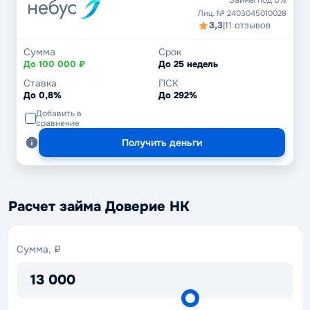
Займы под 0%
Лиц. № 2403045010028
3,3
|
11 отзывов
Сумма
Срок
До 100 000 ₽
До 25 недель
Ставка
ПСК
До 0,8%
До 292%
Добавить в
сравнение
Получить деньги
Расчет займа Доверие НК
Сумма,
Сумма, ₽
₽
13 000