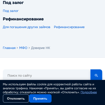
Под залог
Под залог
Рефинансирование
Для погашения других займов
Рефинансирование
Главная
>
МФО
> Доверие НК
Поиск
по
сайту
Zaim.com
Мы используем файлы cookie для корректной работы сайта и
18+
анализа трафика. Нажимая «Принять», вы даёте согласие на их
информационный портал
обработку; отказаться можно кнопкой «Отклонить».
Подробнее
Контакты
О проекте
Пресса о нас
Реквизиты
Отклонить
Принять
Служба поддержки
Редакция и авторы
Реклама