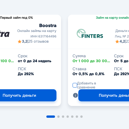
Первый займ под 0%
Займ на карту онлай
Boostra
Онлайн займы на карту
Деньги 
ИНН 6317164496
Лиц. № 
3,2
|
25 отзывов
4,2
|
2
Срок
Сумма
Срок
От 3 000 до 100 000 ₽
от 0 до 24 недель
От 1 000 до 30 000 ₽
От 5 до
ПСК
Ставка
ПСК
До 292%
От 0,5% до 0,8%
До 292
Добавить в
сравнение
Получить деньги
Получить день