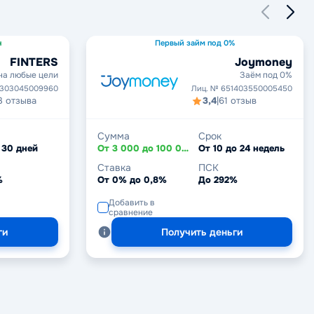
н
Первый займ под 0%
FINTERS
Joymoney
на любые цели
Заём под 0%
2303045009960
Лиц. № 651403550005450
3 отзыва
3,4
|
61 отзыв
Сумма
Срок
 30 дней
От 3 000 до 100 000 ₽
От 10 до 24 недель
Ставка
ПСК
%
От 0% до 0,8%
До 292%
Добавить в
сравнение
ги
Получить деньги