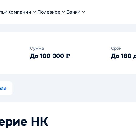
тьи
Компании
Полезное
Банки
Сумма
Срок
До 100 000 ₽
До 180 
алы
ерие НК