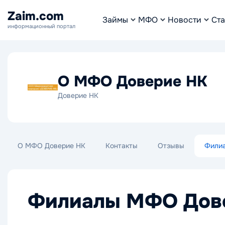
Zaim.com
Займы
МФО
Новости
Ста
информационный портал
О МФО Доверие НК
Доверие НК
О МФО Доверие НК
Контакты
Отзывы
Фили
Филиалы МФО Дов