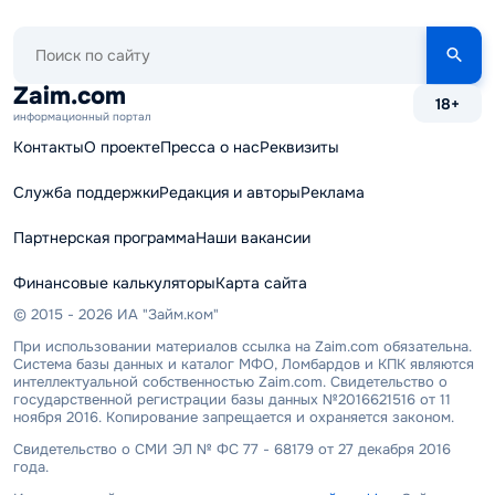
Поиск
по
сайту
Zaim.com
18+
информационный портал
Контакты
О проекте
Пресса о нас
Реквизиты
Служба поддержки
Редакция и авторы
Реклама
Партнерская программа
Наши вакансии
Финансовые калькуляторы
Карта сайта
© 2015 - 2026 ИА "Займ.ком"
При использовании материалов ссылка на Zaim.com обязательна.
Система базы данных и каталог МФО, Ломбардов и КПК являются
интеллектуальной собственностью Zaim.com. Свидетельство о
государственной регистрации базы данных №2016621516 от 11
ноября 2016. Копирование запрещается и охраняется законом.
Свидетельство о СМИ ЭЛ № ФС 77 - 68179 от 27 декабря 2016
года.