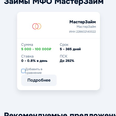
Займы МФО МастерЗайм
МастерЗайм
МастерЗайм
ИНН 228602140022
Сумма
Срок
5 000 - 100 000₽
5 - 365 дней
Ставка
ПСК
0 - 0.8% в день
До 292%
Добавить в
сравнение
Подробнее
Рекомендуемые предложен