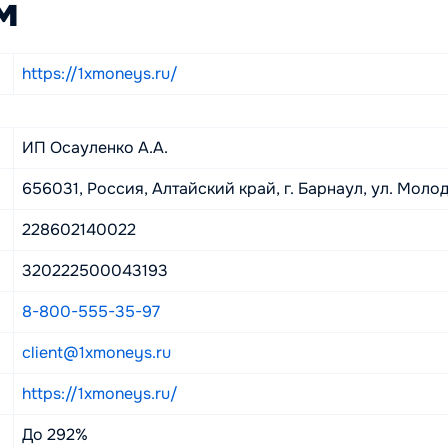
м
https://1xmoneys.ru/
ИП Осауленко А.А.
656031, Россия, Алтайский край, г. Барнаул, ул. Молоде
228602140022
320222500043193
8-800-555-35-97
client@1xmoneys.ru
https://1xmoneys.ru/
До 292%