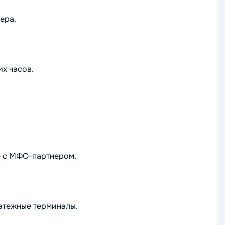
ера.
их часов.
е с МФО-партнером.
латежные терминалы.