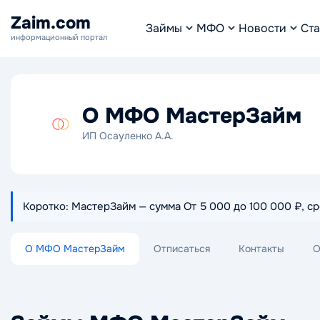
Zaim.com
Займы
МФО
Новости
Ста
информационный портал
О МФО МастерЗайм
ИП Осауленко А.А.
Коротко: МастерЗайм — сумма От 5 000 до 100 000 ₽, сро
О МФО МастерЗайм
Отписаться
Контакты
О