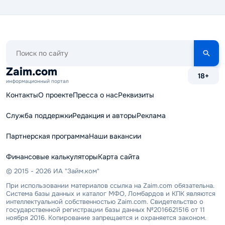
Поиск
по
сайту
Zaim.com
18+
информационный портал
Контакты
О проекте
Пресса о нас
Реквизиты
Служба поддержки
Редакция и авторы
Реклама
Партнерская программа
Наши вакансии
Финансовые калькуляторы
Карта сайта
© 2015 - 2026 ИА "Займ.ком"
При использовании материалов ссылка на Zaim.com обязательна.
Система базы данных и каталог МФО, Ломбардов и КПК являются
интеллектуальной собственностью Zaim.com. Свидетельство о
государственной регистрации базы данных №2016621516 от 11
ноября 2016. Копирование запрещается и охраняется законом.