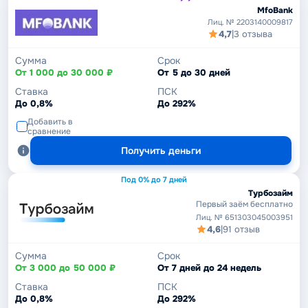
MfoBank
Лиц. № 2203140009817
4,7
|
3 отзыва
Сумма
Срок
От 1 000 до 30 000 ₽
От 5 до 30 дней
Ставка
ПСК
До 0,8%
До 292%
Добавить в
сравнение
Получить деньги
Под 0% до 7 дней
Турбозайм
Первый заём бесплатно
Лиц. № 651303045003951
4,6
|
91 отзыв
Сумма
Срок
От 3 000 до 50 000 ₽
От 7 дней до 24 недель
Ставка
ПСК
До 0,8%
До 292%