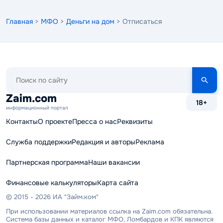
Главная
>
МФО
>
Деньги на дом
> Отписаться
Поиск
по
сайту
Zaim.com
18+
информационный портал
Контакты
О проекте
Пресса о нас
Реквизиты
Служба поддержки
Редакция и авторы
Реклама
Партнерская программа
Наши вакансии
Финансовые калькуляторы
Карта сайта
© 2015 - 2026 ИА "Займ.ком"
При использовании материалов ссылка на Zaim.com обязательна.
Система базы данных и каталог МФО, Ломбардов и КПК являются