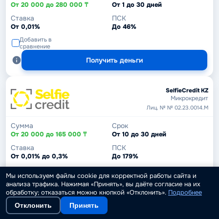
От 20 000 до 280 000 ₸
От 1 до 30 дней
Ставка
ПСК
От 0,01%
До 46%
Добавить в
сравнение
Получить деньги
SelfieCredit KZ
Микрокредит
Лиц. № № 02.23.0014.М
Сумма
Срок
От 20 000 до 165 000 ₸
От 10 до 30 дней
Ставка
ПСК
От 0,01% до 0,3%
До 179%
Добавить в
Мы используем файлы cookie для корректной работы сайта и
сравнение
анализа трафика. Нажимая «Принять», вы даёте согласие на их
Получить деньги
обработку; отказаться можно кнопкой «Отклонить».
Подробнее
Отклонить
Принять
Первый заём бесплатно!