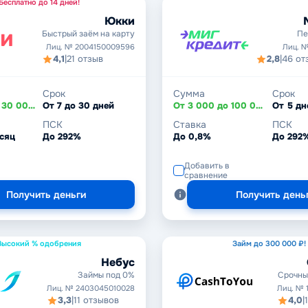
Бесплатно до 14 дней!
Юкки
Быстрый заём на карту
Пе
Лиц. № 2004150009596
Лиц. №
4,1
|
21 отзыв
2,8
|
46 от
Срок
Сумма
Срок
От 3 000 до 30 000 ₽
От 7 до 30 дней
От 3 000 до 100 000 ₽
ПСК
Ставка
ПСК
сяц
До 292%
До 0,8%
До 292
Добавить в
сравнение
Получить деньги
Получить день
Высокий % одобрения
Займ до 300 000 ₽!
Небус
Займы под 0%
Срочны
Лиц. № 2403045010028
Лиц. № 
3,3
|
11 отзывов
4,0
|