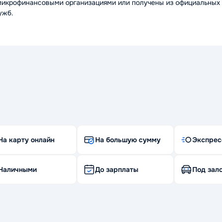
микрофинансовыми организациями или получены из официальных 
ужб.
На карту онлайн
На большую сумму
Экспрес
Наличными
До зарплаты
Под зало