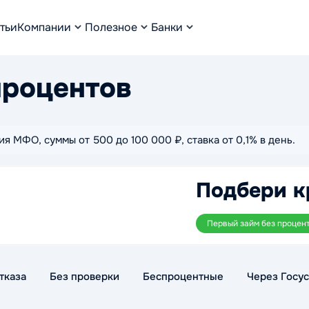
тьи
Компании
Полезное
Банки
процентов
я МФО, суммы от 500 до 100 000 ₽, ставка от 0,1% в день.
Подбери к
Первый займ без процен
тказа
Без проверки
Беспроцентные
Через Госус