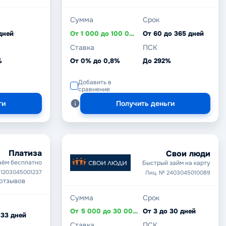
Сумма
Срок
дней
От 1 000 до 100 000 ₽
От 60 до 365 дней
Ставка
ПСК
%
От 0% до 0,8%
До 292%
Добавить в
сравнение
ги
Получить деньги
Платиза
Свои люди
аём бесплатно
Быстрый займ на карту
51203045001237
Лиц. № 2403045010089
 отзывов
Сумма
Срок
От 5 000 до 30 000 ₽
От 3 до 30 дней
 33 дней
Ставка
ПСК