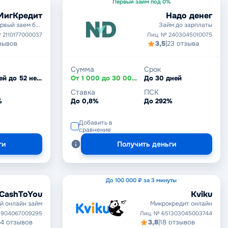
Первый займ под 0%
МигКредит
Надо денег
рвый заем без
Займ до зарплаты
процентов
 2110177000037
Лиц. № 2403045010075
зывов
3,5
|
23 отзыва
Сумма
Срок
От 5 дней до 52 недель
От 1 000 до 30 000 ₽
До 30 дней
Ставка
ПСК
%
До 0,8%
До 292%
Добавить в
сравнение
ги
Получить деньги
До 100 000 ₽ за 3 минуты
CashToYou
Kviku
й онлайн займ
Микрокредит онлайн
1904067009295
Лиц. № 651303045003744
14 отзывов
3,8
|
18 отзывов