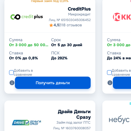
Первый займ под 0,01%
CreditPlus
Микрокредит
Лиц. № 651503045006452
4,5
|
118 отзывов
Сумма
Срок
Сумма
От 3 000 до 50 000 ₽
От 5 до 30 дней
Ставка
ПСК
Ставка
От 0% до 0,8%
До 292%
До 24% в ме
Добавить в
Добавить в
сравнение
сравнение
Получить деньги
Драйв Деньги
Сразу
Займ под залог ПТС
Лиц. № 1603760008057