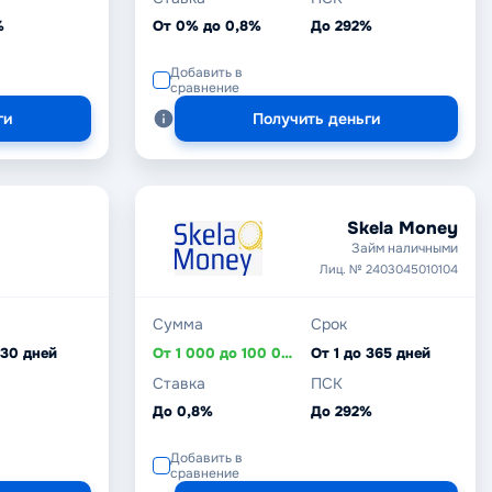
%
От 0% до 0,8%
До 292%
Добавить в
сравнение
ги
Получить деньги
Skela Money
Займ наличными
Лиц. № 2403045010104
Сумма
Срок
 30 дней
От 1 000 до 100 000 ₽
От 1 до 365 дней
Ставка
ПСК
До 0,8%
До 292%
Добавить в
сравнение