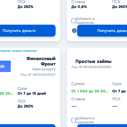
ПСК
Ставка
ПСК
До 292%
До 0,8%
До 292
Добавить в
сравнение
Получить деньги
Получить день
сплатно новым клиентам
Финансовый
Простые займы
Фронт
Лиц. № 651403610005093
Займ на карту
Лиц. № 2403045010127
Сумма
Срок
Срок
От 1 000 до 30 000 ₽
От 7 до
От 1 000 до 20 000 ₽
От 7 до 15 дней
Ставка
ПСК
ПСК
До 292%
---
---
Добавить в
сравнение