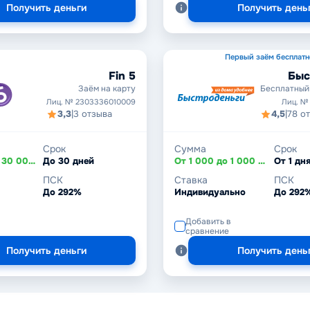
Получить деньги
Получить день
Первый заём бесплатн
Fin 5
Быс
Заём на карту
Бесплатный
Лиц. № 2303336010009
Лиц. №
3,3
|
3 отзыва
4,5
|
78 о
Срок
Сумма
Срок
От 3 000 до 30 000 ₽
До 30 дней
От 1 000 до 1 000 000 ₽
ПСК
Ставка
ПСК
До 292%
Индивидуально
До 292
Добавить в
сравнение
Получить деньги
Получить день