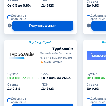
Ставка
От 0% до 0,8%
До 292%
До 0,8%
Добавить в
Добавить в
сравнение
сравнение
Получить деньги
Под 0% до 7 дней
Бе
Турбозайм
Первый заём бесплатно
Лиц. № 651303045003951
4,6
|
91 отзыв
Сумма
Срок
Сумма
От 3 000 до 50 000 ₽
От 7 дней до 24 недель
Ставка
ПСК
Ставка
До 0,8%
До 292%
До 0,8%
Добавить в
Добавить в
сравнение
сравнение