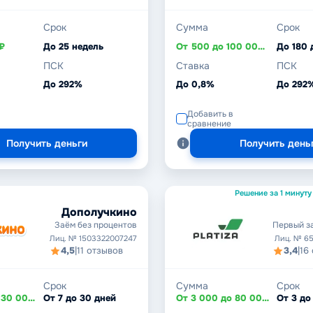
Срок
Сумма
Срок
₽
До 25 недель
От 500 до 100 000 ₽
До 180 
ПСК
Ставка
ПСК
До 292%
До 0,8%
До 292
Добавить в
сравнение
Получить деньги
Получить день
Решение за 1 минуту
Дополучкино
Заём без процентов
Первый з
Лиц. № 1503322007247
Лиц. № 6
4,5
|
11 отзывов
3,4
|
16
Срок
Сумма
Срок
От 2 000 до 30 000 ₽
От 7 до 30 дней
От 3 000 до 80 000 ₽
От 3 до