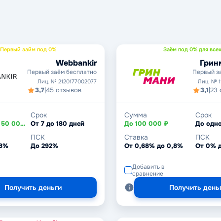
Первый займ под 0%
Заём под 0% для всех
Webbankir
Грин
Первый заём бесплатно
Первый з
Лиц. № 2120177002077
Лиц. № 
3,7
|
45 отзывов
3,1
|
23 
Срок
Сумма
Срок
От 2 000 до 50 000 ₽
От 7 до 180 дней
До 100 000 ₽
До одно
ПСК
Ставка
ПСК
,8%
До 292%
От 0,68% до 0,8%
От 0% 
Добавить в
сравнение
Получить деньги
Получить день