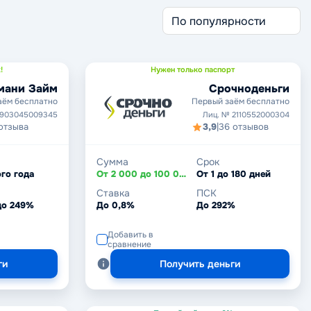
!
Нужен только паспорт
мани Займ
Срочноденьги
аём бесплатно
Первый заём бесплатно
1903045009345
Лиц. № 2110552000304
отзыва
3,9
|
36 отзывов
Сумма
Срок
го года
От 2 000 до 100 000 ₽
От 1 до 180 дней
Ставка
ПСК
до 249%
До 0,8%
До 292%
Добавить в
сравнение
ги
Получить деньги