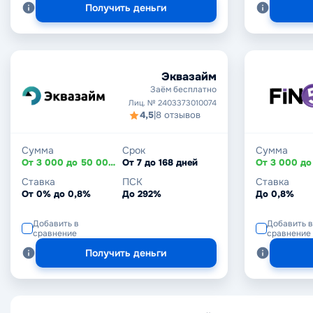
Получить деньги
Эквазайм
Заём бесплатно
Лиц. № 2403373010074
4,5
|
8 отзывов
Сумма
Срок
Сумма
От 3 000 до 50 000 ₽
От 7 до 168 дней
Ставка
ПСК
Ставка
От 0% до 0,8%
До 292%
До 0,8%
Добавить в
Добавить в
сравнение
сравнение
Получить деньги