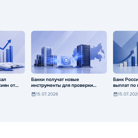
жал
Банки получат новые
Банк Росс
иян от
инструменты для проверки
выплат по
компаний и клиентов
15.07.2026
15.07.20