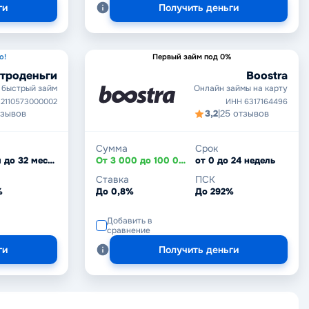
ги
Получить деньги
о!
Первый займ под 0%
троденьги
Boostra
 быстрый займ
Онлайн займы на карту
 2110573000002
ИНН 6317164496
тзывов
3,2
|
25 отзывов
Сумма
Срок
От 1 дня до 32 месяцев
От 3 000 до 100 000 ₽
от 0 до 24 недель
Ставка
ПСК
%
До 0,8%
До 292%
Добавить в
сравнение
ги
Получить деньги