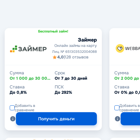
Бесплатный займ!
Займер
Онлайн займы на карту
Лиц. № 651303532004088
4,0
|
128 отзывов
Сумма
Срок
Сумма
От 1 000 до 30 000 ₽
От 7 до 30 дней
Ставка
ПСК
Ставка
До 0,8%
До 292%
От 0% до 0
Добавить в
Добавить в
сравнение
сравнение
Получить деньги