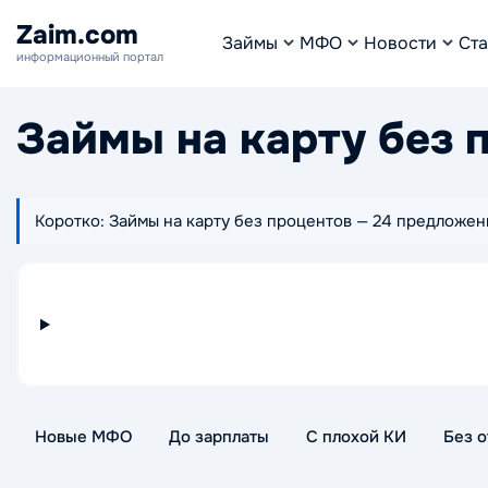
Zaim.com
Займы
МФО
Новости
Ста
информационный портал
Займы на карту без 
Коротко: Займы на карту без процентов — 24 предложени
Новые МФО
До зарплаты
С плохой КИ
Без о