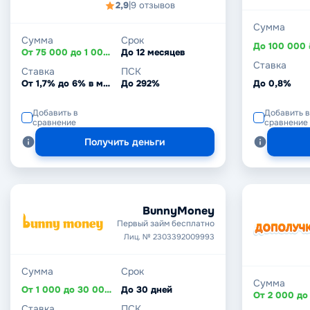
2,9
|
9 отзывов
Сумма
Сумма
Срок
До 100 000 
От 75 000 до 1 000 000 ₽
До 12 месяцев
Ставка
Ставка
ПСК
От 1,7% до 6% в месяц
До 292%
До 0,8%
Добавить в
Добавить в
сравнение
сравнение
Получить деньги
BunnyMoney
Первый займ бесплатно
Лиц. № 2303392009993
Сумма
Срок
Сумма
От 1 000 до 30 000 ₽
До 30 дней
Ставка
ПСК