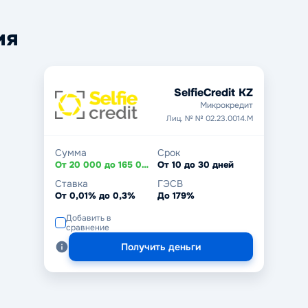
ия
SelfieCredit KZ
Микрокредит
Лиц. № № 02.23.0014.М
Сумма
Срок
От 20 000 до 165 000 ₸
От 10 до 30 дней
Ставка
ГЭСВ
От 0,01% до 0,3%
До 179%
Добавить в
сравнение
Получить деньги